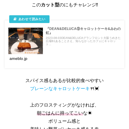
この
カット型
のにもチャレンジ❗
『DEAN&DELUCA⑨キャロットケーキ&みわの
虹』
2023-08-03DEAN&DELUCAグランフロント大阪うめきた
広場B1あることさえ、知らなかったカフェにキャロッ
ト...
ameblo.jp
スパイス感もあるが比較的食べやすい
プレーンなキャロットケーキ
🍴💓
上のフロスティングがなければ、
朝ごはんに持ってこい
な☀
ボリューム感と