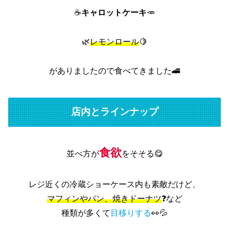
☕
キャロットケーキ
🥕
🌿‬
レモンロール
🍋
がありましたので食べてきました🚄
店内とラインナップ
食欲
並べ方が
をそそる😋
レジ近くの冷蔵ショーケース内も素敵だけど、
マフィンやパン、焼きドーナツ
❓など
種類が多くて
目移りする
👀💦