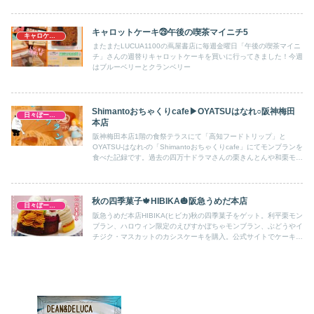
キャロットケーキ㉙午後の喫茶マイニチ5
キャロケ大阪
またまたLUCUA1100の蔦屋書店に毎週金曜日「午後の喫茶マイニ
チ」さんの週替りキャロットケーキを買いに行ってきました！今週
はブルーベリーとクランベリー
Shimantoおちゃくりcafe▶OYATSUはなれ○阪神梅田
日々ぼーのぼーの
本店
阪神梅田本店1階の食祭テラスにて「高知フードトリップ」と
OYATSU-はなれ-の「Shimantoおちゃくりcafe」にてモンブランを
食べた記録です。過去の四万十ドラマさんの栗きんとんや和栗モン
ブランについてもまとめてあります。
秋の四季菓子🍁HIBIKA🎃阪急うめだ本店
日々ぼーのぼーの
阪急うめだ本店HIBIKA(ヒビカ)秋の四季菓子をゲット。利平栗モン
ブラン、ハロウィン限定のえびすかぼちゃモンブラン、ぶどうやイ
チジク・マスカットのカシスケーキを購入。公式サイトでケーキの
断面が確認できるの良い。