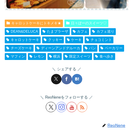
キャロットケーキにトキメキ★
日々ぼーのスイーツ♡
DEAN&DELUCA
たまプラーザ
カフェ
カフェ巡り
キャロットケーキ
クッキー
ケーキ
チョコミント
チーズケーキ
ディーンアンドデルーカ
パン
ベーカリー
マフィン
レモン
横浜
限定スイーツ
食べ歩き
シェアする
ReoNeneをフォローする
ReoNene