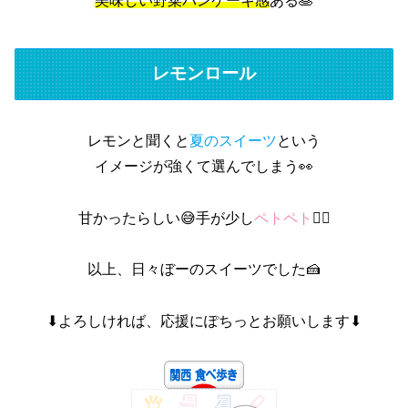
美味しい野菜パンケーキ感
ある🥞
レモンロール
レモンと聞くと
夏のスイーツ
という
イメージが強くて選んでしまう👀
甘かったらしい😅‪‪手が少し
ペトペト
🖐🏻
以上、日々ぼーのスイーツでした🍰
⬇よろしければ、応援にぽちっとお願いします⬇