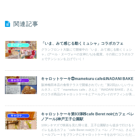
関連記事
「いま、みて感じる動くミュシャ」コラボカフェ
日々ぼーのスイーツ♡
グランフロント大阪にて開催中の「いま、みて感じる動くミュシ
ャ」(アール・ヌーヴォーの女神たち)を鑑賞。その前にコラボカフ
ェでテンションを上げていく！
キャロットケーキ㉒mamekuru cafe&INADANI BAKE
キャロケ大阪梅田
阪神梅田本店の食祭テラスで開催されていた「第2回おいしいウェ
ルネス」にて「mamekuru cafe」さんと「INADANI BAKE」さん
のコラボ商品のキャロットケーキとアールグレイのマフィンが美味
しかったのでレポします！
キャロットケーキ第93弾🧸cafe Beret noir(カフェ ベレ
キャロケ兵庫
ノアール)神戸王子公園駅
109シネマズで映画を見た帰り道、王子公園駅から徒歩で行けるト
イレもあるカフェ「cafe Beret noir(カフェ ベレ ノアール)」さんで
ミールプレートをブランチにキャロットケーキをおやつにいただき
ました。美味しかったので共有。神戸