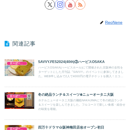
ReoNene
関連記事
SAVVY.FES2024(40th)③ハービスOSAKA
日々ぼーのぼーの
ハービスOSAKA(ハービスホール)にて開催された京阪神の女性を
ターゲットにした月刊誌『SAVVY』のイベントに参加してきまし
た。WEB申し込みで2人で4000円の電子チケットを購入！エコバ
ックや金券、おやつ券で引き換えたお菓子。各ブースでお話を聞い
たりお土産をいただいたりしながら2時間楽しんできました。勿
論、キャロットケーキもリサーチし突撃！無事にGETしてきまし
た。TIMO BAGELSさん、PONY PONY HUNGRYさん、絹菓子
冬の絶品ランチ＆スイーツ❄️ニューオータニ大阪
日々ぼーのぼーの
布。 さん
ホテルニューオータニ大阪の麺処NAKAJIMAにて冬の絶品ランチ
＆スイーツを楽しんできました。フルコースで新しい食感・組合せ
の味覚を堪能。
四万十ドラマ🌰阪神梅田店㊗️オープン初日
日々ぼーのぼーの