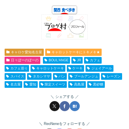
キャロケ愛知名古屋
キャロットケーキにトキメキ★
日々ぼーのぼーの
BOUL'ANGE
JR
カフェ
カフェ巡り
キャロットケーキ
ケーキ
ジェイアール
スパイス
タカシマヤ
パン
ブールアンジュ
レーズン
名古屋
愛知
限定スイーツ
高島屋
黒砂糖
シェアする
ReoNeneをフォローする