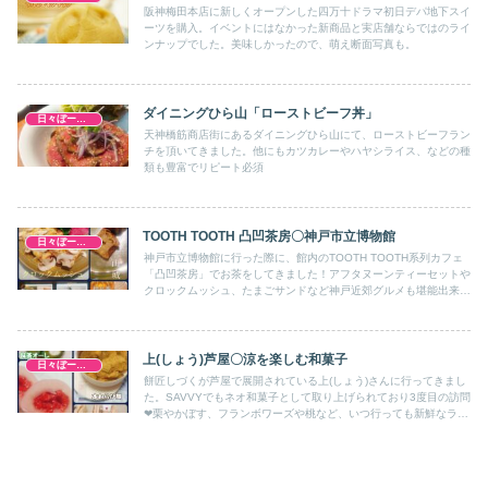
阪神梅田本店に新しくオープンした四万十ドラマ初日デパ地下スイ
ーツを購入。イベントにはなかった新商品と実店舗ならではのライ
ンナップでした。美味しかったので、萌え断面写真も。
ダイニングひら山「ローストビーフ丼」
日々ぼーのぼーの
天神橋筋商店街にあるダイニングひら山にて、ローストビーフラン
チを頂いてきました。他にもカツカレーやハヤシライス、などの種
類も豊富でリピート必須
TOOTH TOOTH 凸凹茶房〇神戸市立博物館
日々ぼーのぼーの
神戸市立博物館に行った際に、館内のTOOTH TOOTH系列カフェ
「凸凹茶房」でお茶をしてきました！アフタヌーンティーセットや
クロックムッシュ、たまごサンドなど神戸近郊グルメも堪能出来た
のでご紹介～
上(しょう)芦屋〇涼を楽しむ和菓子
日々ぼーのぼーの
餅匠しづくが芦屋で展開されている上(しょう)さんに行ってきまし
た。SAVVYでもネオ和菓子として取り上げられており3度目の訪問
❤栗やかぼす、フランボワーズや桃など、いつ行っても新鮮なライ
ンナップで迷ってしまう✨