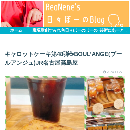
ホーム
宝塚歌劇すみれ色
日々ぼーのぼーの
芸術にあーと！
キャロットケーキ第48弾☕BOUL’ANGE(ブー
ルアンジュ)JR名古屋高島屋
2024.11.27