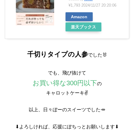
¥1,793
2024/11/27 20:20:06
Amazon
楽天ブックス
千切りタイプの人参
でした🐰
でも、飛び抜けて
お買い得な300円以下
の
キャロットケーキ✌️
以上、日々ぼーのスイーツでした🥕
⬇よろしければ、応援にぽちっとお願いします⬇