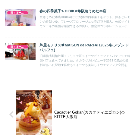
春の四季菓子🍡HIBIKA🐝阪急うめだ本店
日々ぼーのぼーの
阪急うめだ本店HIBIKA(ヒビカ)春の四季菓子をゲット。抹茶とレモ
ンの春朝つゆ、フレーズフロマージュな春灯花を購入。公式サイト
でケーキの断面が確認できるの良い。限定のコラボレーションケー
キも。
芦屋モノリス🍓MAISON de PARFAIT2025冬(メゾン ド
日々ぼーのぼーの
パルフェ)
旧逓信省別館芦屋モノリスで苺スイーツビュッフェ＆パティシエ特
製パフェ食べてきました。タカラヅカレビュー本2023で星組の撮
影があった聖地︎★軽食もスイーツも美味しくウエディング空間を満
喫できました！
Cacaotier Gokan(カカオティエゴカン)🍊
KITTE大阪店