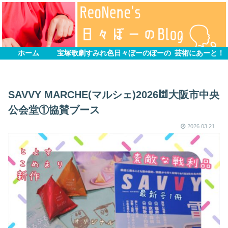
ホーム
宝塚歌劇すみれ色
日々ぼーのぼーの
芸術にあーと！
SAVVY MARCHE(マルシェ)2026🕍大阪市中央
公会堂①協賛ブース
2026.03.21