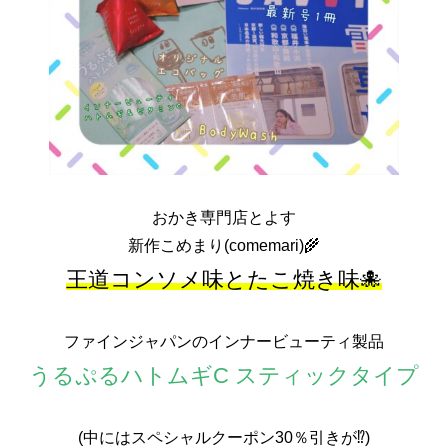
おかき専門店とよす
新作こめまり(comemari)🌾
王道コンソメ味とたこ焼き味🐙
ファインジャパンのインナービューティ製品
うるぷるハトムギC スティックタイプ
(中にはスペシャルクーポン30％引きが⁉️)