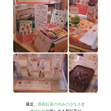
最近、
国産紅茶の渋みの少なさ
と