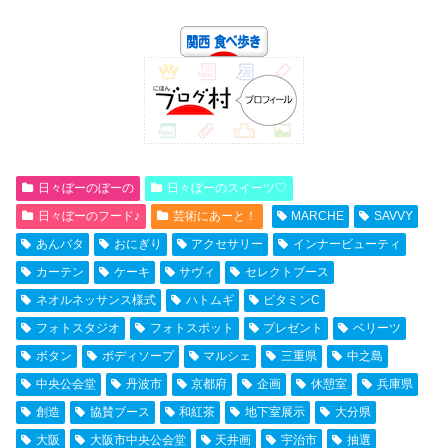
日々ぼーのぼーの
日々ぼーのスイーツ♡
日々ぼーのフード♪
芸術にあーと！
MARCHE
SAVVY
あんバタ
おにぎり
アクセサリー
インナービューティ
カーテン
ケーキ
サヴィ
セレクトブース
ネオルネッサンス様式
ハトムギ
ビタミンC
フォトスタジオ
フォトスポット
プレゼント
ベリーツ
ボタン
ボディソープ
マルシェ
三重県
中之島
中央公会堂
丹波市
京都府
企画
休憩室
兵庫県
創造
協賛ブース
和紅茶
地下室展示
大分県
大阪
大阪市中央公会堂
天井画
宇治市
抽選