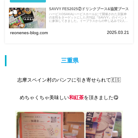
SAVVY FES2025②ドリンクブース&協賛ブース
ハービスOSAKA(ハービスホール)にて開催された京阪神
の女性をターゲットにした月刊誌『SAVVY』のイベント
に参加してきました。イープラスからの申し込みで2人で
4000円の入場チケットを購入！エコバックや金券、500
円の金券で購入したお菓子。勿論、インスタグラムで事前
に調べて15分前に突撃！無事にGETしてきました。
2025.03.21
reonenes-blog.com
TIMO BAGELSさん、Bonny's Bake Shopさん、Senの
台所 さん、7T＋(セブンティープラス)さん、
三重県
志摩スペイン村のパンフに引き寄せられて🇪🇸
めちゃくちゃ美味しい
和紅茶
を頂きました😋