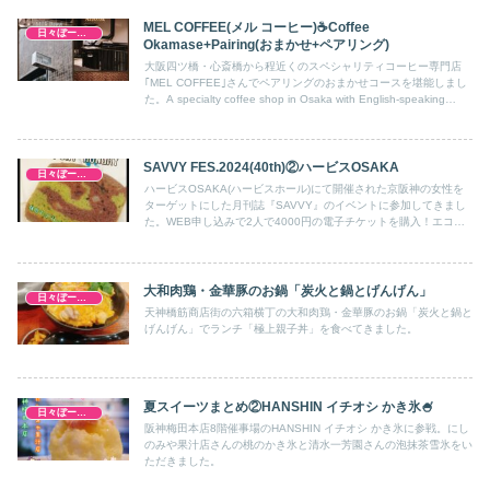
MEL COFFEE(メル コーヒー)☕Coffee
日々ぼーのぼーの
Okamase+Pairing(おまかせ+ペアリング)
大阪四ツ橋・心斎橋から程近くのスペシャリティコーヒー専門店
｢MEL COFFEE｣さんでペアリングのおまかせコースを堪能しまし
た。A specialty coffee shop in Osaka with English-speaking
staff.You can enjoy a barista's choice course that pairs perfectly
with coffee."COFFEE OMAKASE PAIRINGS
COURSE"Reservations can be made via Instagram.
SAVVY FES.2024(40th)②ハービスOSAKA
日々ぼーのぼーの
ハービスOSAKA(ハービスホール)にて開催された京阪神の女性を
ターゲットにした月刊誌『SAVVY』のイベントに参加してきまし
た。WEB申し込みで2人で4000円の電子チケットを購入！エコバ
ックや金券、おやつ券で引き換えたお菓子。各ブースでお話を聞い
たりお土産をいただいたりしながら2時間楽しんできました。勿
論、キャロットケーキもリサーチし突撃！無事にGETしてきまし
た。TIMO BAGELSさん、PONY PONY HUNGRYさん、絹菓子
大和肉鶏・金華豚のお鍋「炭火と鍋とげんげん」
日々ぼーのぼーの
布。 さん
天神橋筋商店街の六箱横丁の大和肉鶏・金華豚のお鍋「炭火と鍋と
げんげん」でランチ「極上親子丼」を食べてきました。
夏スイーツまとめ②HANSHIN イチオシ かき氷🍧
日々ぼーのぼーの
阪神梅田本店8階催事場のHANSHIN イチオシ かき氷に参戦。にし
のみや果汁店さんの桃のかき氷と清水一芳園さんの泡抹茶雪氷をい
ただきました。