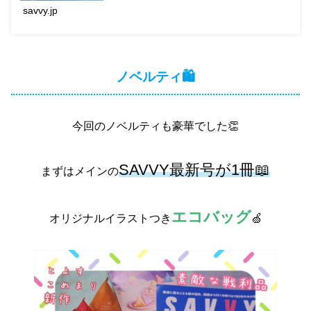
savvy.jp
ノベルティ🛍️
今回のノベルティも豪華でした👏
SAVVY最新号が1冊📖
まずはメインの
エコバッグ
オリジナルイラストつき
🍏