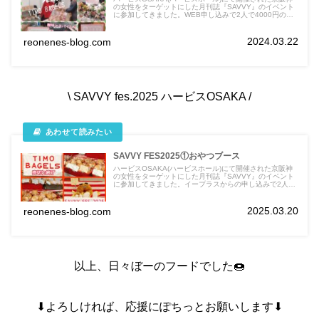
の女性をターゲットにした月刊誌『SAVVY』のイベント
に参加してきました。WEB申し込みで2人で4000円の電
子チケットを購入！エコバックや金券、おやつ券で引き換
えたお菓子。各ブースでお話を聞いたりお土産をいただい
たりしながら2時間楽しんできました。勿論、キャロット
2024.03.22
reonenes-blog.com
ケーキもリサーチし突撃！無事にGETしてきました。
TIMO BAGELSさん、PONY PONY HUNGRYさん、絹菓
子 布。 さん
\ SAVVY fes.2025 ハービスOSAKA /
SAVVY FES2025①おやつブース
ハービスOSAKA(ハービスホール)にて開催された京阪神
の女性をターゲットにした月刊誌『SAVVY』のイベント
に参加してきました。イープラスからの申し込みで2人で
4000円の入場チケットを購入！エコバックや金券、500
円の金券で購入したお菓子。勿論、インスタグラムで事前
に調べて15分前に突撃！無事にGETしてきました。
2025.03.20
reonenes-blog.com
TIMO BAGELSさん、Bonny's Bake Shopさん、Senの
台所 さん
以上、日々ぼーのフードでした🍩
⬇よろしければ、応援にぽちっとお願いします⬇