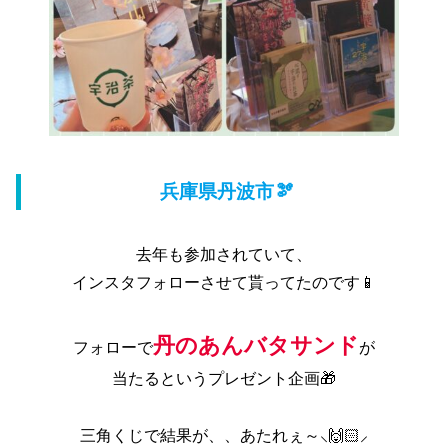
兵庫県丹波市🫘
去年も参加されていて、
インスタフォローさせて貰ってたのです📱
丹のあんバタサンド
フォローで
が
当たるというプレゼント企画🎁
三角くじで結果が、、あたれぇ～⸜🙌🏻⸝‍