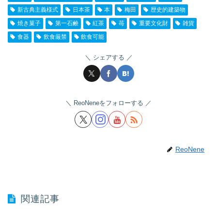
新古典主義様式
日本茶
本
梅田
歴史的建築物
焼き菓子
第一石鹸
紅茶
苺
重要文化財
雑貨
食器
飲食厳禁
飲食可能
シェアする
ReoNeneをフォローする
ReoNene
関連記事