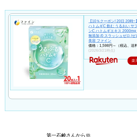
【10％クーポン! 20日 20時
ハトムギC 飲む うるおい サ
ンC ハトムギエキス 2000m
無添加 /0 スラッシュゼロ /
美容 ファイン
価格：1,598円～（税込、送
(2026/3/21時点)
楽
第一石鹸さんから🧼