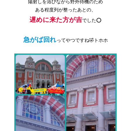
陽射しを浴びながら野外待機のため
ある程度列が整ったあとの、
遅めに来た方が吉
でした️⭕️
急がば回れ
ってやつですね🤣トホホ