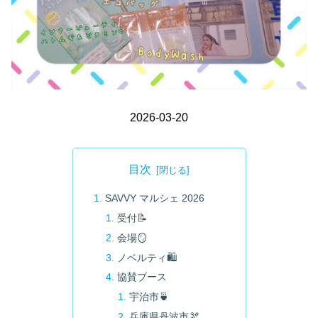
2026-03-20
目次
SAVVY マルシェ 2026
受付📝
会場🪞
ノベルティ🛍️
協賛ブース
宇治市🍵
兵庫県丹波市🫘