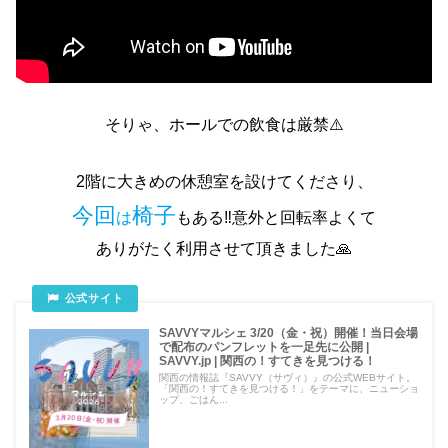
そりゃ、ホールでの飲食は厳禁⚠️
2階に大きめの休憩室を設けてくださり、
今回
椅子
は
もある‼️意外と回転率よくて
ありがたく利用させて頂きました🙏
SAVVYマルシェ 3/20（金・祝）開催！当日会場
で配布のパンフレットを一足先に公開 |
SAVVY.jp | 関西の！すてきを見つける！
関西の情報誌『SAVVY（サヴィ）』の公式WEBサイト。
「関西の！すてきを見つける！」をテーマに、ニューショ
ップ、ごはん...