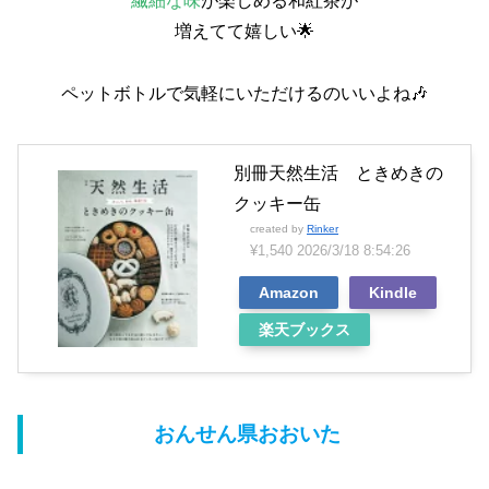
繊細な味
が楽しめる和紅茶が
増えてて嬉しい︎🌟
ペットボトルで気軽にいただけるのいいよね🎶
別冊天然生活 ときめきの
クッキー缶
created by
Rinker
¥1,540
2026/3/18 8:54:26
Amazon
Kindle
楽天ブックス
おんせん県おおいた