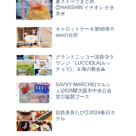
夏スイーツまとめ
②HANSHIN イチオシ かき
氷🍧
キャロットケーキ第68弾🍅
senの台所
グランドニッコー淡路🍋ラ
ウンジ「LUCCIOLA(ルッ
チョラ)」＆海の教会⛪
SAVVY MARCHE(マルシ
ェ)2026🕍大阪市中央公会
堂①協賛ブース
近鉄奈良たび①2024春日ホ
テル