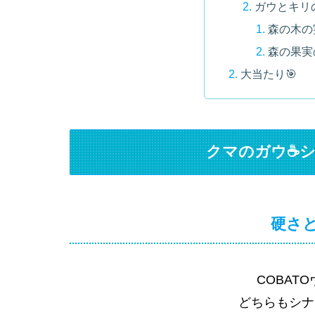
ガウとキリ
森の木の
森の果実
大当たり🎯
クマのガウ☕
硬さと
COBAT
どちらもシナ