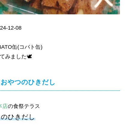
24-12-08
ATO缶(コバト缶)
てみました🕊
おやつのひきだし
本店
の食祭テラス
つのひきだし