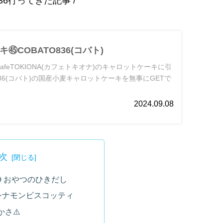
O836行ってきた記事 /
㊺COBATO836(コバト)
afeTOKIONA(カフェトキオナ)のキャロットケーキに引
836(コバト)の国産小麦キャロットケーキを無事にGETで
2024.09.08
次
🏮おやつのひきだし
シナモンビスコッティ
さ⚠️