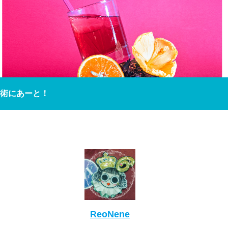
術にあーと！
ReoNene