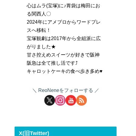
心はムラ(宝塚)に♪胃袋は梅田にお
る関西人〇
2024年にアメブロからワードプレ
スへ移転！
宝塚観劇は2017年から全組派に広
がりました★
甘さ控えめスイーツが好きで阪神
阪急は全て推し活です⤴
キャロットケーキの食べ歩き多め♥
ReoNeneをフォローする
X(旧Twitter)