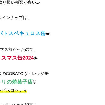
の取り扱い種類が多い🍳
ラインナップは、
バトスペキュロス缶
👑
マス前だったので、
スマス缶2024
🎄
のCOBATOヴィレッジ缶
キリの焼菓子店
🦊
ンビスコッティ