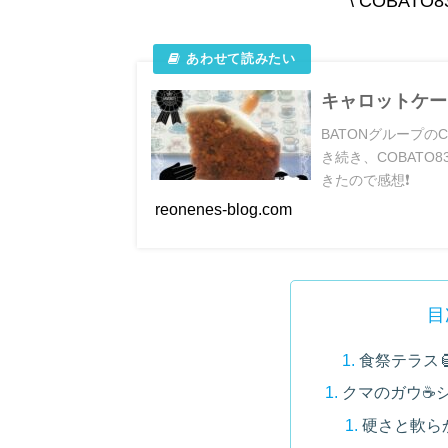
\ COBAT
キャロットケーキ
BATONグループのC
き続き、COBATO
きたので感想❗
reonenes-blog.com
目
食祭テラス
クマのガウ☕
硬さと軟らか