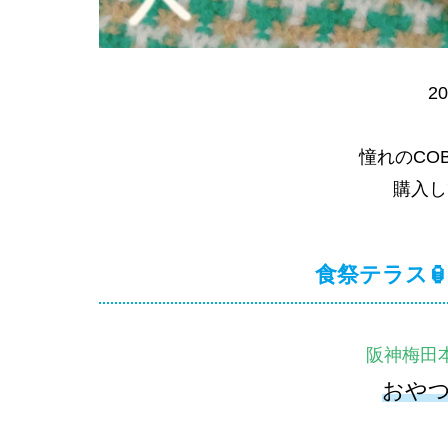
20
憧れのCOB
購入し
食祭テラス
阪神梅田
おや