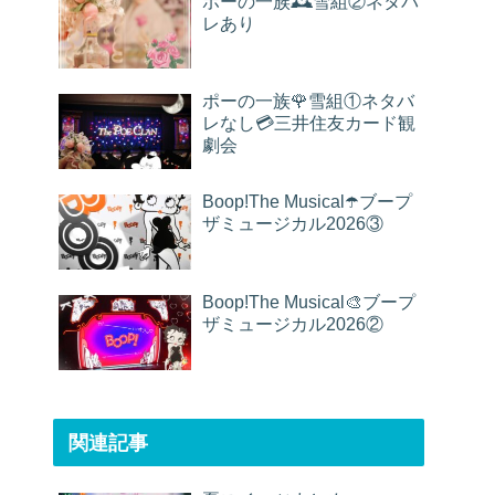
ポーの一族🕰雪組②ネタバ
レあり
ポーの一族🌹雪組①ネタバ
レなし💳三井住友カード観
劇会
Boop!The Musical☂️ブープ
ザミュージカル2026③
Boop!The Musical🎨ブープ
ザミュージカル2026②
関連記事