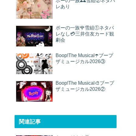
ポーの一族🕰雪組②ネタバ
レあり
ポーの一族🌹雪組①ネタバ
レなし💳三井住友カード観
劇会
Boop!The Musical☂️ブープ
ザミュージカル2026③
Boop!The Musical🎨ブープ
ザミュージカル2026②
関連記事