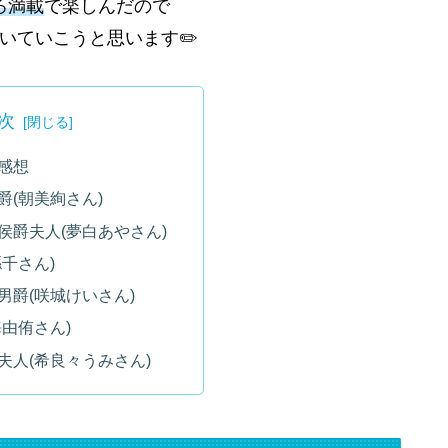
ろ満載
で楽しんだので
いていこうと思います✏️
次
感想
爵(朝美絢さん)
侯爵夫人(夢白あやさん)
千さん)
男爵(咲城けいさん)
海由侑さん)
夫人(希良々うみさん)