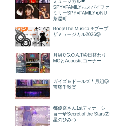
ミュージカル︎🌟
SPY×FAMILY🥜スパイファ
ミリーSPY×FAMILY🧥NU
茶屋町
Boop!The Musical☂️ブープ
ザミュージカル2026③
月組☪︎G.O.A.T④日替わり
MCとAcousticコーナー
ガイズ＆ドールズ🍼月組⑤
宝塚千秋楽
都優奈さん1stディナーシ
ョー︎💎Secret of the Stars②
星のひみつ