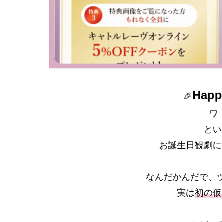
Happ
‪‪🎉
‬
とい
お誕生日観劇に
なんだかんだで、
実は
初の仮