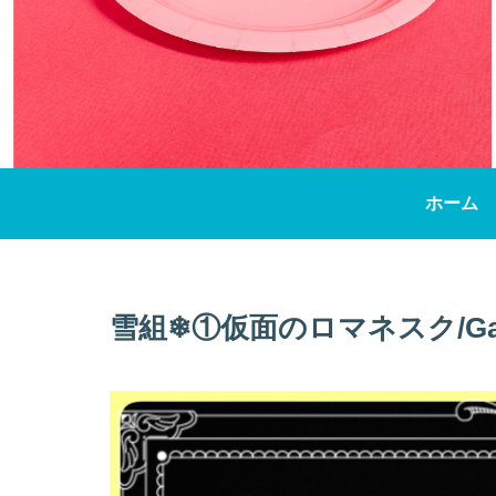
ホーム
雪組❄①仮面のロマネスク/Gato 