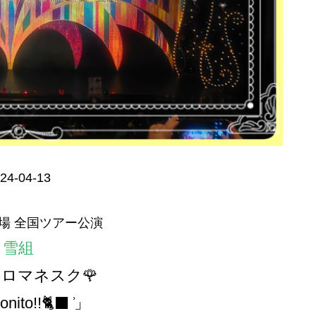
24-04-13
場 全国ツアー公演
雪組
ロマネスク🌹
onito!!🐈‍⬛ ͗」