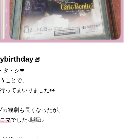
ybirthday
‪‪🎁
ワ・タ・シ❤
うことで、
行ってまいりました👀
ヅカ観劇も長くなったが、
ロマ
でした⸜🙌🏻⸝‍