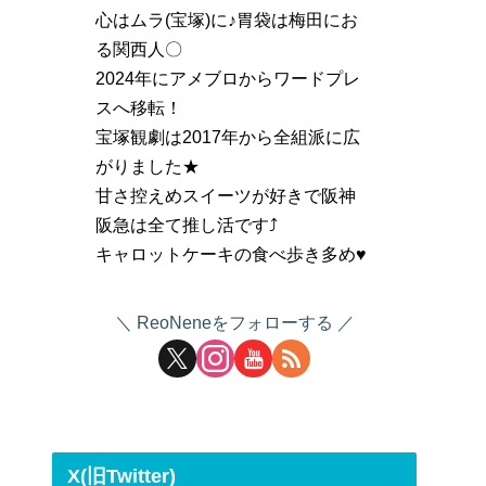
心はムラ(宝塚)に♪胃袋は梅田にお
る関西人〇
2024年にアメブロからワードプレ
スへ移転！
宝塚観劇は2017年から全組派に広
がりました★
甘さ控えめスイーツが好きで阪神
阪急は全て推し活です⤴
キャロットケーキの食べ歩き多め♥
ReoNeneをフォローする
X(旧Twitter)