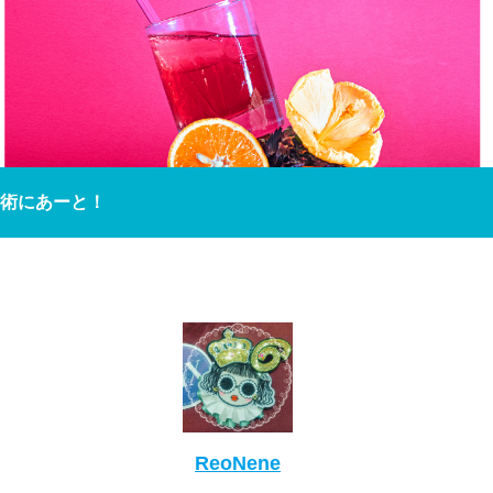
術にあーと！
ReoNene