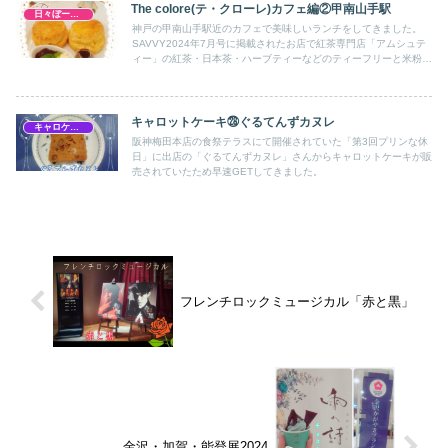
The colore(テ・クローレ)カフェ編②甲南山手駅
日々ぼーのぼーの
神戸の甲南山手駅近のカフェで美味しいランチをしてきました。
SAVVY2024年7月号に掲載されたお店で紅茶専門店「アムシュテ
ィー」の紅茶・日本茶・ハーブティーなどのティーフリーと米粉ガ
レットや有機栽培サラダ、ミートパイやスコーンを楽しんできまし
た。
キャロットケーキ㉘ぐるてんずカヌレ
キャロケ大阪梅田
阪神梅田本店の食祭テラスにて開催されていた「第3回プリンな休
日」に出店の「ぐるてんずカヌレ」さんからキャロットケーキが販
売されていたため早速GETしてきました。
フレンチロックミュージカル「赤と黒」
金沢・加賀・能登展2024