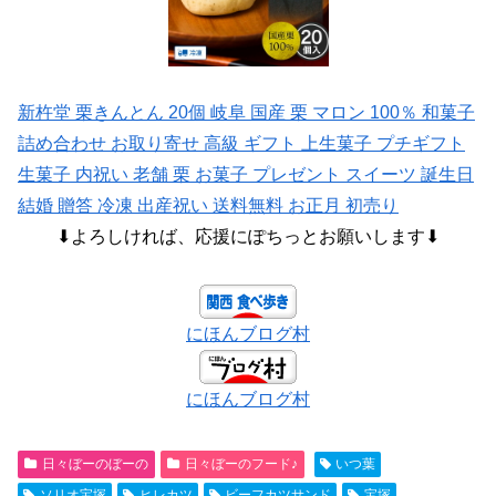
新杵堂 栗きんとん 20個 岐阜 国産 栗 マロン 100％ 和菓子
詰め合わせ お取り寄せ 高級 ギフト 上生菓子 プチギフト
生菓子 内祝い 老舗 栗 お菓子 プレゼント スイーツ 誕生日
結婚 贈答 冷凍 出産祝い 送料無料 お正月 初売り
⬇よろしければ、応援にぽちっとお願いします⬇
にほんブログ村
にほんブログ村
日々ぼーのぼーの
日々ぼーのフード♪
いつ葉
ソリオ宝塚
ヒレカツ
ビーフカツサンド
宝塚