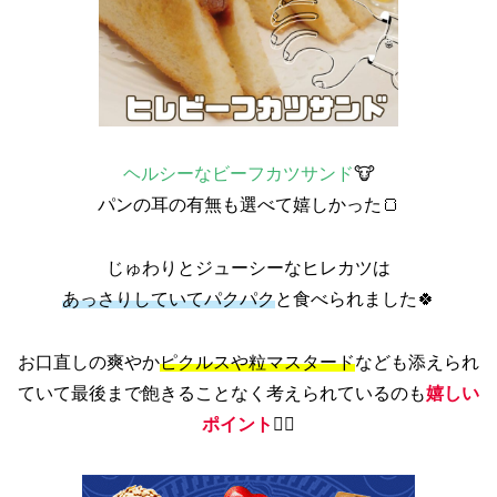
ヘルシーなビーフカツサンド
🐮
パンの耳の有無も選べて嬉しかった🍞
じゅわりとジューシーなヒレカツは
あっさりしていてパクパク
と食べられました🍀
お口直しの爽やか
ピクルスや粒マスタード
なども添えられ
ていて最後まで飽きることなく考えられているのも
嬉しい
ポイント
👆🏻