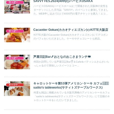
SAVVY FES.2024(40th)①ハービスOSAKA
日々ぼーのぼーの
ハービスOSAKA(ハービスホール)にて開催された京阪神の女性を
ターゲットにした月刊誌『SAVVY』のイベントに参加してきまし
た。WEB申し込みで2人で4000円の電子チケットを購入！エコバ
ックや金券、おやつ券で引き換えたお菓子。各ブースでお話を聞い
たりお土産をいただいたりしながら2時間楽しんできました。勿
論、キャロットケーキもリサーチし突撃！無事にGETしてきまし
た。TIMO BAGELSさん、PONY PONY HUNGRYさん、絹菓子
Cacaotier Gokan(カカオティエゴカン)🍊KITTE大阪店
日々ぼーのぼーの
布。 さん
KITTE大阪のCacaotier Gokan(カカオティエゴカン)にてデコポン
のパフェをいただきました。ケーキやチョコレートも絶品。
芦屋日記Bar🍤おとなのおこさまランチ🍽
日々ぼーのぼーの
何回か訪問している芦屋日記Bar🍸＆Cafe☕パティシエさんがいら
っしゃるので美味しいスイーツとコー...
キャロットケーキ第53弾アメリカン ケーキ カフェ🇺🇸
キャロケ大阪
satito’s tableworks(サティトズテーブルワークス)
何度も雑誌に掲載されている大阪天満橋のアメリカンケーキカフェ
「satito's tableworks(サティトズテーブルワークス)」にて念願のキ
ャロットケーキをいただいてきました。