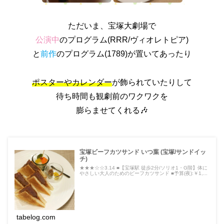
ただいま、宝塚大劇場で
公演中
のプログラム(RRR/ヴィオレトピア)
と
前作
のプログラム(1789)が置いてあったり
ポスターやカレンダー
が飾られていたりして
待ち時間も観劇前のワクワクを
膨らませてくれる🎶
宝塚ビーフカツサンド いつ葉 (宝塚/サンドイッ
チ)
★★★☆☆3.14 ■【宝塚駅 徒歩2分/ソリオ1・G階】体に
やさしい大人のためのビーフカツサンド ■予算(夜):￥1,...
tabelog.com