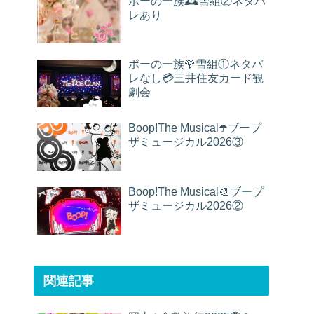
ポーの一族🕰雪組②ネタバ
レあり
ポーの一族🌹雪組①ネタバ
レなし💳三井住友カード観
劇会
Boop!The Musical☂️ブープ
ザミュージカル2026③
Boop!The Musical🎨ブープ
ザミュージカル2026②
関連記事