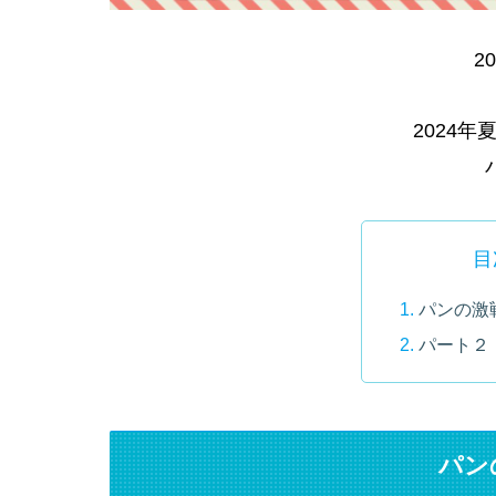
20
2024年
目
パンの激戦
パート２
パン