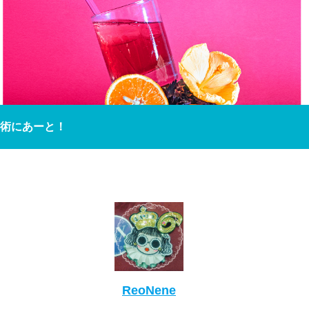
術にあーと！
ReoNene