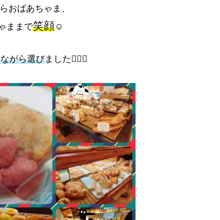
らおばあちゃま、
笑顔
ゃままで
☺️
しながら選び
ました👆🏻🥪