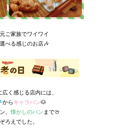
元ご家族でワイワイ
選べる感じのお店🎶
に広く感じる店内には、
チ
から
キャラパン
🐶
ン、
懐かしのパン
まで🍈
ぞろえでした。