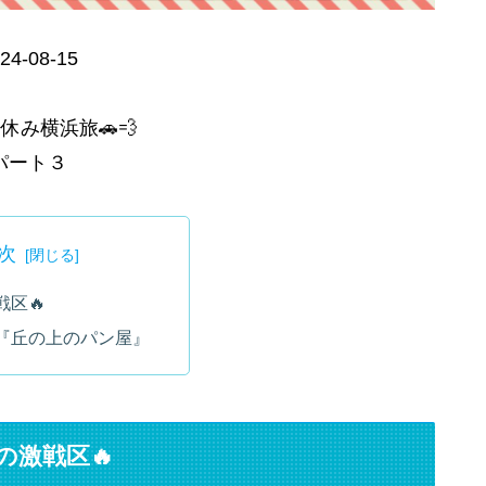
24-08-15
夏休み横浜旅🚗💨
パート３
次
区🔥
『丘の上のパン屋』
の激戦区🔥