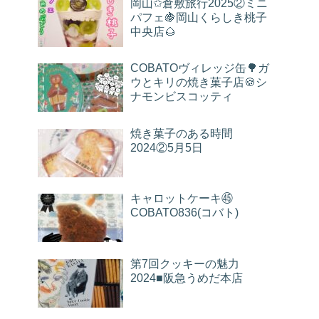
岡山✩倉敷旅行2025②ミニ
パフェ🍇岡山くらしき桃子
中央店🌰
COBATOヴィレッジ缶🌳ガ
ウとキリの焼き菓子店🍪シ
ナモンビスコッティ
焼き菓子のある時間
2024②5月5日
キャロットケーキ㊺
COBATO836(コバト)
第7回クッキーの魅力
2024■阪急うめだ本店