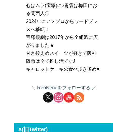
心はムラ(宝塚)に♪胃袋は梅田にお
る関西人〇
2024年にアメブロからワードプレ
スへ移転！
宝塚観劇は2017年から全組派に広
がりました★
甘さ控えめスイーツが好きで阪神
阪急は全て推し活です⤴
キャロットケーキの食べ歩き多め♥
ReoNeneをフォローする
X(旧Twitter)