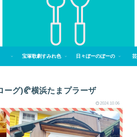
宝塚歌劇すみれ色
日々ぼーのぼーの
芸
ロローグ)🥐横浜たまプラーザ
2024.10.06