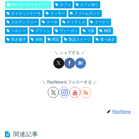
日々ぼーのスイーツ♡
カフェ
カフェ巡り
キャロットケーキ
クッキー
クリームサンド
グルテンフリー
ケーキ
ティラミス
ドーナツ
ヘルシー
マフィン
ヴィーガン
大阪
梅田
焼き菓子
米粉
閉店
限定スイーツ
食べ歩き
シェアする
ReoNeneをフォローする
ReoNene
関連記事