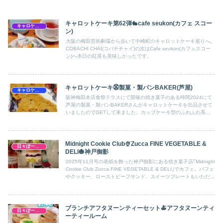
キャロットケーキ第62弾🐇cafe seukon(カフェ スコー
キャロケ大阪梅田
ン)
大阪の梅田芸術劇場から歩いて中崎町のキャロットケーキ巡りへ。
COBACHI CHAI(コバチチャイ)の次はCafe seukon(カフェスコー
ン)へ本日の紅茶も美味しかったです。
キャロットケーキ㊱製菓・製パンBAKER(芦屋)
キャロケ兵庫
阪神梅田本店食祭テラスにて開催の焼き菓子のある時間2024にて
芦屋の製菓・製パンBAKERさんがキャロットケーキを出品させて
いましたのでGETして来ました。カップケーキ型のふわふわ系。
スパイスはアッサリでした。
Midnight Cookie Club🍨Zucca FINE VEGETABLE &
日々ぼーのぼーの
DELI🎃神戸御影
2025年11月号の表紙を飾った神戸御影にある焼き菓子店｢Midnight
Cookie Club Zucca FINE VEGETABLE & DELI｣でカフェ。パフェ
やクッキー、ローストビーフサンド、スイーツプレートもいただき
ました。
ブランチアフタヌーンティーセット🍝アフタヌーンティ
日々ぼーのぼーの
ーティールーム