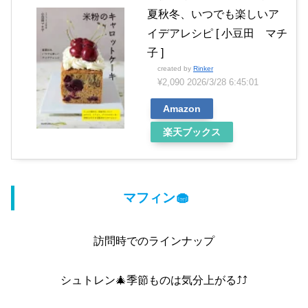
夏秋冬、いつでも楽しいア
イデアレシピ [ 小豆田 マチ
子 ]
created by
Rinker
¥2,090
2026/3/28 6:45:01
Amazon
楽天ブックス
マフィン🧁
訪問時でのラインナップ
シュトレン🎄季節ものは気分上がる⤴︎⤴︎