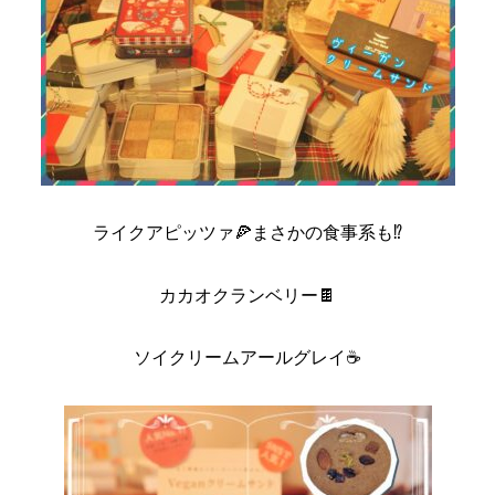
ライクアピッツァ🍕まさかの食事系も⁉️
カカオクランベリー🍫
ソイクリームアールグレイ☕️