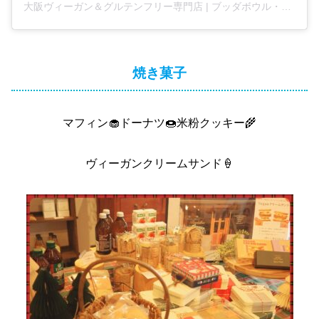
大阪ヴィーガン＆グルテンフリー専門店 | ブッダボウル・玄米ベーグル・米粉マフィン・アサイー | 大阪森ノ宮カフェ(@buddha.osaka)がシェアした投稿
焼き菓子
マフィン🧁ドーナツ︎🍩米粉クッキー🌾
ヴィーガンクリームサンド🍦