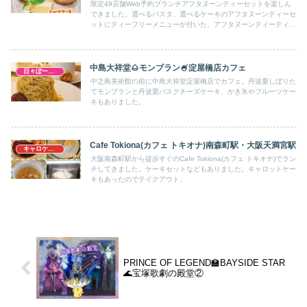
限定49店舗Web予約ブランチアフタヌーンティーセットを楽しん
できました。選べるパスタ、選べるケーキのアフタヌーンティーセ
ットにティーフリーメニューが付いた。アフタヌーンティーティー
ルームのお得プラン。
中島大祥堂🌰モンブラン🍧淀屋橋店カフェ
日々ぼーのぼーの
中之島美術館の前に中島大祥堂淀屋橋店でカフェ。丹波栗しぼりた
てモンブランと丹波栗バスクチーズケーキ、かき氷やフルーツケー
キもありました。
Cafe Tokiona(カフェ トキオナ)南森町駅・大阪天満宮駅
キャロケ大阪
大阪南森町駅から徒歩すぐのCafe Tokiona(カフェ トキオナ)でラン
チしてきました。ケーキセットなどもありました。キャロットケー
キもあったのでテイクアウト。
PRINCE OF LEGEND🏫BAYSIDE STAR
🌊宝塚歌劇の殿堂②