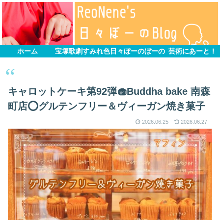
ホーム
宝塚歌劇すみれ色
日々ぼーのぼーの
芸術にあーと！
キャロットケーキ第92弾🧁Buddha bake 南森
町店️⭕️グルテンフリー＆ヴィーガン焼き菓子
2026.06.25
2026.06.27