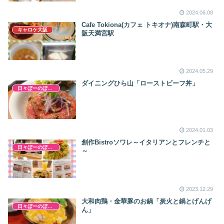
2024.06.08
Cafe Tokiona(カフェ トキオナ)南森町駅・大
キャロケ大阪
阪天満宮駅
2024.05.29
ダイニングひら山「ローストビーフ丼」
日々ぼーのぼーの
2024.01.03
創作Bistroソワレ～イタリアンとフレンチと
日々ぼーのぼーの
～
2023.12.29
大和肉鶏・金華豚のお鍋「炭火と鍋とげんげ
日々ぼーのぼーの
ん」