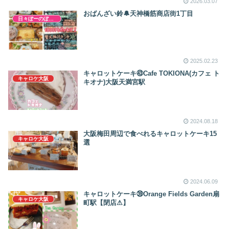
2026.03.07
おばんざい鈴🔔天神橋筋商店街1丁目
日々ぼーのぼーの
2025.02.23
キャロットケーキ㊸Cafe TOKIONA(カフェ ト
キャロケ大阪
キオナ)大阪天満宮駅
2024.08.18
大阪梅田周辺で食べれるキャロットケーキ15
キャロケ大阪
選
2024.06.09
キャロットケーキ㊴Orange Fields Garden扇
キャロケ大阪
町駅【閉店⚠】