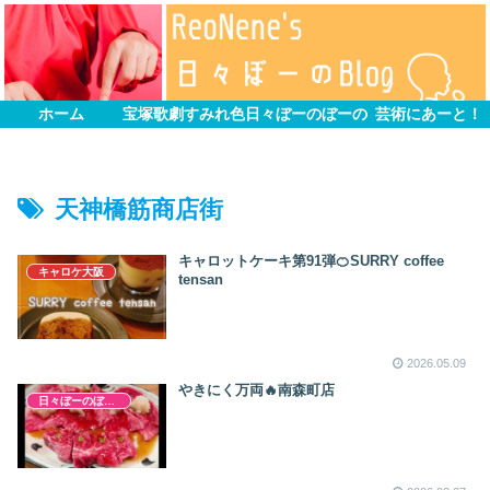
ホーム
宝塚歌劇すみれ色
日々ぼーのぼーの
芸術にあーと！
天神橋筋商店街
キャロットケーキ第91弾🍊SURRY coffee
キャロケ大阪
tensan
2026.05.09
やきにく万両🔥南森町店
日々ぼーのぼーの