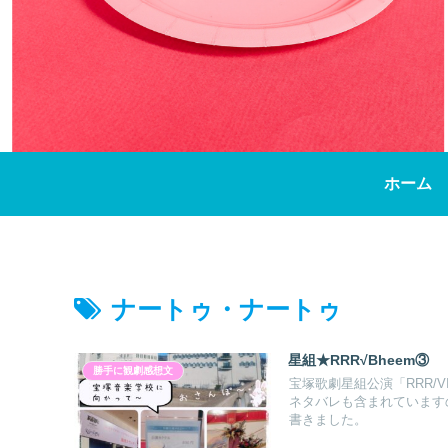
ホーム
ナートゥ・ナートゥ
星組★RRR√Bheem③
勝手に観劇感想文
宝塚歌劇星組公演「RRR/
ネタバレも含まれています
書きました。