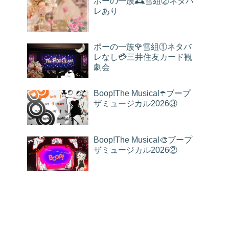
ポーの一族🕰雪組②ネタバ
レあり
ポーの一族🌹雪組①ネタバ
レなし💳三井住友カード観
劇会
Boop!The Musical☂️ブープ
ザミュージカル2026③
Boop!The Musical🎨ブープ
ザミュージカル2026②