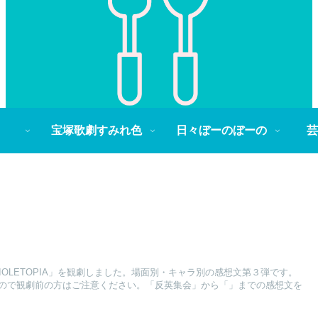
宝塚歌劇すみれ色
日々ぼーのぼーの
芸
VIOLETOPIA」を観劇しました。場面別・キャラ別の感想文第３弾です。
ので観劇前の方はご注意ください。「反英集会」から「」までの感想文を