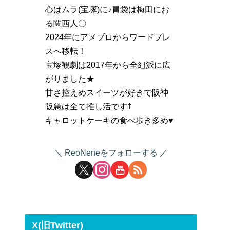
心はムラ(宝塚)に♪胃袋は梅田にお
る関西人〇
2024年にアメブロからワードプレ
スへ移転！
宝塚観劇は2017年から全組派に広
がりました★
甘さ控えめスイーツが好きで阪神
阪急は全て推し活です⤴
キャロットケーキの食べ歩き多め♥
ReoNeneをフォローする
X(旧Twitter)