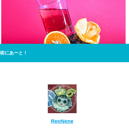
術にあーと！
ReoNene