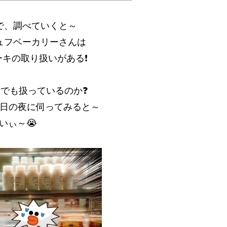
で、調べていくと～
ュフベーカリーさんは
ーキの取り扱いがある❗
niでも扱っているのか❓
日の夜に伺ってみると～
いぃ～😭