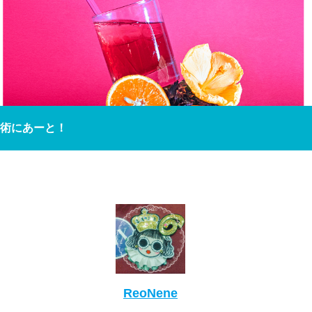
術にあーと！
ReoNene