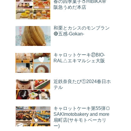
春の四季菓子🍑HIBIKA🌸
阪急うめだ本店
和栗とカシスのモンブラン
🔴五感-Gokan-
キャロットケーキ㉗BIO-
RAL△エキマルシェ大阪
近鉄奈良たび①2024春日ホ
テル
キャロットケーキ第55弾🍞
SAKImotobakery and more
扇町店(サキモトベーカリ
ー)