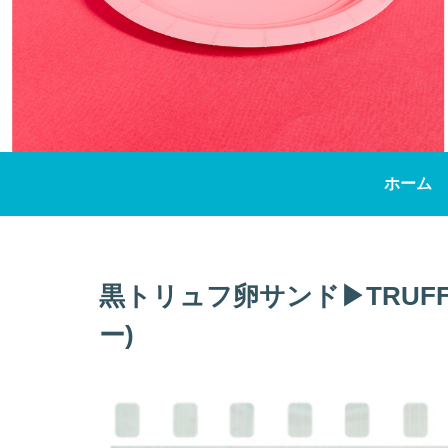
ホーム
黒トリュフ卵サンド▶TRUFF
ー)