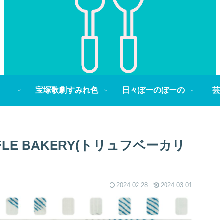
宝塚歌劇すみれ色
日々ぼーのぼーの
芸
LE BAKERY(トリュフベーカリ
2024.02.28
2024.03.01