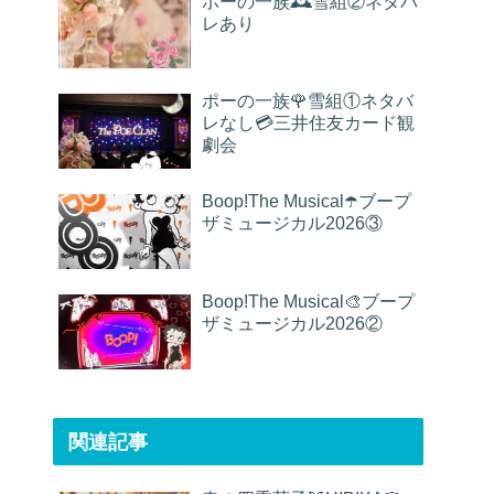
ポーの一族🕰雪組②ネタバ
レあり
ポーの一族🌹雪組①ネタバ
レなし💳三井住友カード観
劇会
Boop!The Musical☂️ブープ
ザミュージカル2026③
Boop!The Musical🎨ブープ
ザミュージカル2026②
関連記事