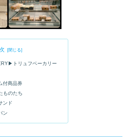
次
AKERY▶トリュフベーカリー
ム付商品券
きたものたち
サンド
パン