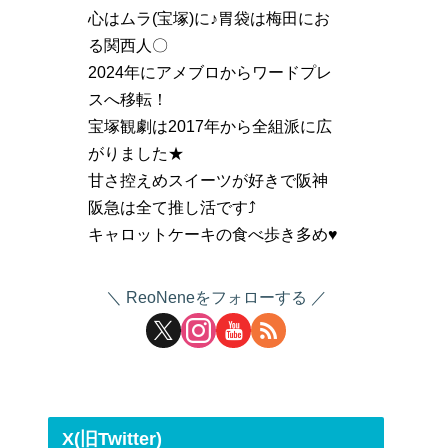
心はムラ(宝塚)に♪胃袋は梅田にお
る関西人〇
2024年にアメブロからワードプレ
スへ移転！
宝塚観劇は2017年から全組派に広
がりました★
甘さ控えめスイーツが好きで阪神
阪急は全て推し活です⤴
キャロットケーキの食べ歩き多め♥
ReoNeneをフォローする
X(旧Twitter)