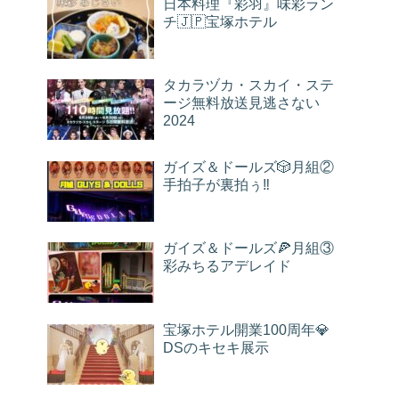
日本料理『彩羽』味彩ラン
チ🇯🇵宝塚ホテル
タカラヅカ・スカイ・ステ
ージ無料放送見逃さない
2024
ガイズ＆ドールズ🎲月組②
手拍子が裏拍ぅ‼️
ガイズ＆ドールズ🍕月組③
彩みちるアデレイド
宝塚ホテル開業100周年💎
DSのキセキ展示