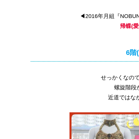
◀2016年月組『NOBU
帰蝶(
6階
せっかくなので
螺旋階段
近道ではなか