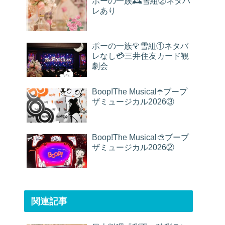
ポーの一族🕰雪組②ネタバ
レあり
ポーの一族🌹雪組①ネタバ
レなし💳三井住友カード観
劇会
Boop!The Musical☂️ブープ
ザミュージカル2026③
Boop!The Musical🎨ブープ
ザミュージカル2026②
関連記事