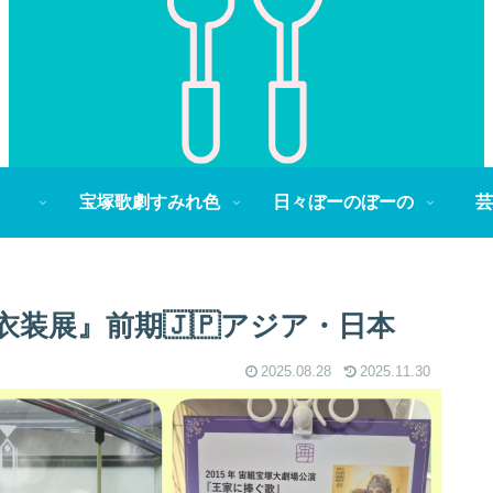
宝塚歌劇すみれ色
日々ぼーのぼーの
芸
衣装展』前期🇯🇵アジア・日本
2025.08.28
2025.11.30