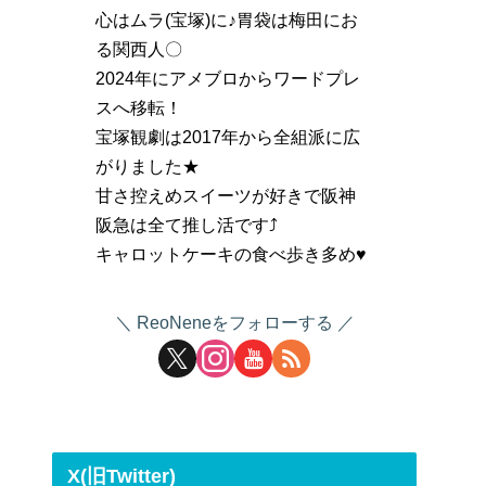
心はムラ(宝塚)に♪胃袋は梅田にお
る関西人〇
2024年にアメブロからワードプレ
スへ移転！
宝塚観劇は2017年から全組派に広
がりました★
甘さ控えめスイーツが好きで阪神
阪急は全て推し活です⤴
キャロットケーキの食べ歩き多め♥
ReoNeneをフォローする
X(旧Twitter)