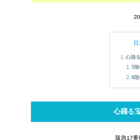
20
目
心踊
5階
6階
心踊る
阪急17