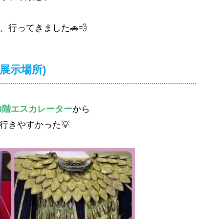
、行ってきました🚗💨
(展示場所)
3階エスカレーター
から
行きやすかった💡