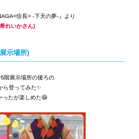
NAGA<信長> -下天の夢-』より
愛希れいかさん)
(展示場所)
5階展示場所の後ろの
から登ってみた✨
ったが楽しめた︎︎😆