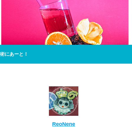
術にあーと！
ReoNene