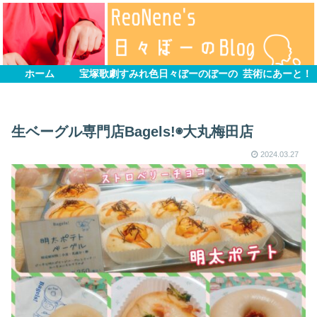
ホーム
宝塚歌劇すみれ色
日々ぼーのぼーの
芸術にあーと！
生ベーグル専門店Bagels!◉大丸梅田店
2024.03.27