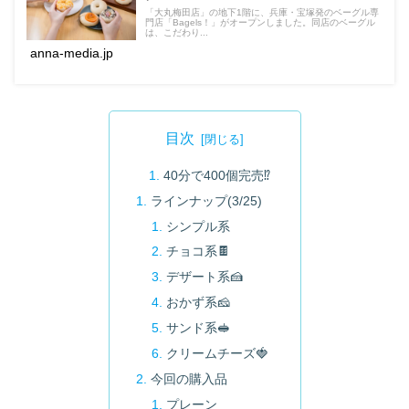
「大丸梅田店」の地下1階に、兵庫・宝塚発のベーグル専
門店「Bagels！」がオープンしました。同店のベーグル
は、こだわり...
anna-media.jp
目次
40分で400個完売⁉️
ラインナップ(3/25)
シンプル系
チョコ系🍫
デザート系🍰
おかず系🧀
サンド系🥪
クリームチーズ🍓
今回の購入品
プレーン