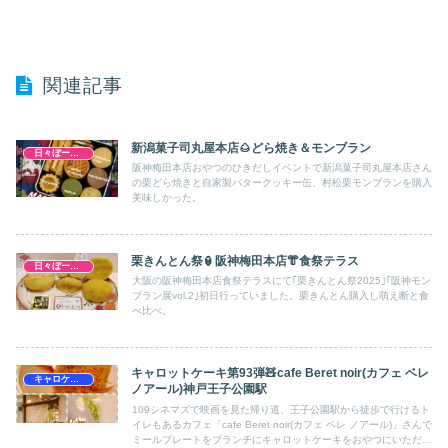
関連記事
新潟菓子司丸屋本店🌰どら焼き＆モンブラン
日々ぼーのぼーの
阪神梅田本店おやつのひきだしイベントで新潟菓子司丸屋本店さん
の栗どら焼きと自家製バタークッキー缶、村松栗モンブランを購入
美味しかった。
栗きんとん祭🏮阪神梅田本店👘食祭テラス
日々ぼーのぼーの
大阪の阪神梅田本店食祭テラスにて｢栗きんとん祭2025｣｢阪神モン
ブラン展vol.2｣初日行っていました。栗きんとん購入し萌え断と食
べ比べ。
キャロットケーキ第93弾🧸cafe Beret noir(カフェ ベレ
キャロケ兵庫
ノアール)神戸王子公園駅
109シネマズで映画を見た帰り道、王子公園駅から徒歩で行けるト
イレもあるカフェ「cafe Beret noir(カフェ ベレ ノアール)」さんで
ミールプレートをブランチにキャロットケーキをおやつにいただき