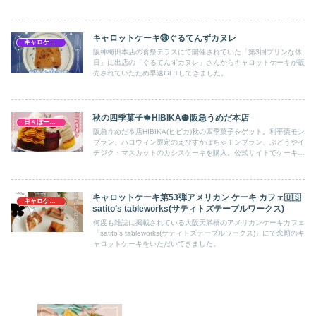
ました。美味しかったので共有。神戸
キャロットケーキ㉘ぐるてんずカヌレ
キャロケ大阪梅田
阪神梅田本店の食祭テラスにて開催されていた「第3回プリンな休
日」に出店の「ぐるてんずカヌレ」さんからキャロットケーキが販
売されていたため早速GETしてきました。
秋の四季菓子🍁HIBIKA🎃阪急うめだ本店
日々ぼーのぼーの
阪急うめだ本店HIBIKA(ヒビカ)秋の四季菓子をゲット。利平栗モン
ブラン、ハロウィン限定のえびすかぼちゃモンブラン、ぶどうやイ
チジク・マスカットのカシスケーキを購入。公式サイトでケーキの
断面が確認できるの良い。
キャロットケーキ第53弾アメリカン ケーキ カフェ🇺🇸
キャロケ大阪
satito’s tableworks(サティトズテーブルワークス)
何度も雑誌に掲載されている大阪天満橋のアメリカンケーキカフェ
「satito's tableworks(サティトズテーブルワークス)」にて念願のキ
ャロットケーキをいただいてきました。