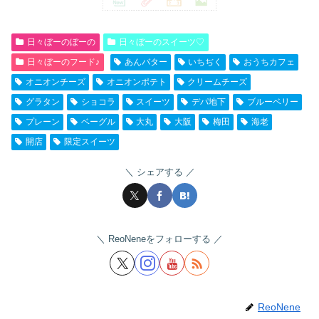
日々ぼーのぼーの
日々ぼーのスイーツ♡
日々ぼーのフード♪
あんバター
いちぢく
おうちカフェ
オニオンチーズ
オニオンポテト
クリームチーズ
グラタン
ショコラ
スイーツ
デパ地下
ブルーベリー
プレーン
ベーグル
大丸
大阪
梅田
海老
開店
限定スイーツ
シェアする
ReoNeneをフォローする
ReoNene