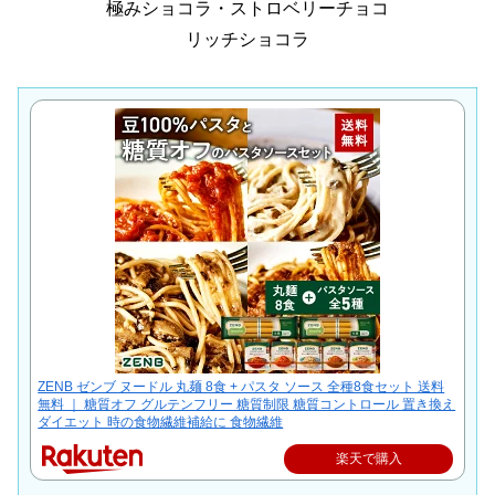
極みショコラ・ストロベリーチョコ
リッチショコラ
ZENB ゼンブ ヌードル 丸麺 8食 + パスタ ソース 全種8食セット 送料
無料 ｜ 糖質オフ グルテンフリー 糖質制限 糖質コントロール 置き換え
ダイエット 時の食物繊維補給に 食物繊維
楽天で購入