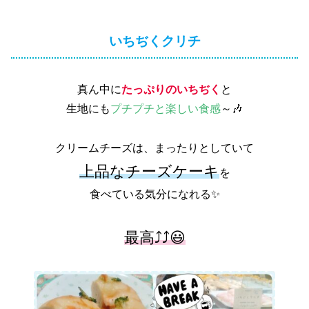
いちぢくクリチ
真ん中に
たっぷりのいちぢく
と
生地にも
プチプチと楽しい食感
～🎶
クリームチーズは、まったりとしていて
上品なチーズケーキ
を
食べている気分になれる✨
最高⤴︎︎︎⤴︎︎︎😃