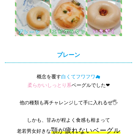
プレーン
概念を覆す
白くてフワフワ☁
柔らかいしっとり系
ベーグルでした❤
他の種類も再チャレンジして手に入れるぜ🖐
しかも、甘みが程よく食感も相まって
顎が疲れないベーグル
老若男女好きな