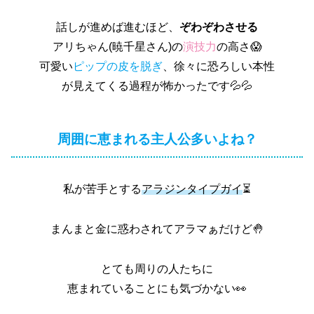
話しが進めば進むほど、
ぞわぞわさせる
アリちゃん(暁千星さん)の
演技力
の高さ😱
可愛い
ピップの皮を脱ぎ
、徐々に恐ろしい本性
が見えてくる過程が怖かったです💦💦
周囲に恵まれる主人公多いよね？
私が苦手とする
アラジンタイプガイ
⏳
まんまと金に惑わされてアラマぁだけど🤚
とても周りの人たちに
恵まれていることにも気づかない👀