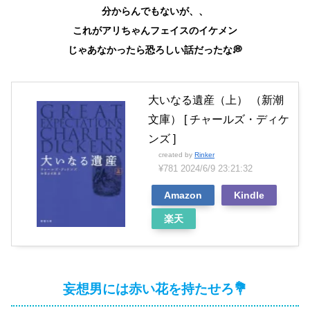
分からんでもないが、、
これがアリちゃんフェイスのイケメン
じゃあなかったら恐ろしい話だったな💭
大いなる遺産（上） （新潮
文庫） [ チャールズ・ディケ
ンズ ]
created by
Rinker
¥781
2024/6/9 23:21:32
Amazon
Kindle
楽天
妄想男には赤い花を持たせろ💐