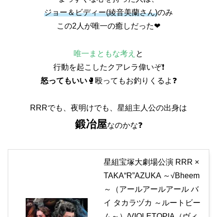
ジョー＆ビディー(綾音美蘭さん)
のみ
この2人が唯一の癒しだった❤
唯一まともな考え
と
行動を起こしたクアレラ偉いぞ❗
怒ってもいい
🥊殴ってもお釣りくるよ❓
RRRでも、夜明けでも、星組主人公の出身は
鍛冶屋
なのかな❓
星組宝塚大劇場公演 RRR ×
TAKA“R”AZUKA ～√Bheem
～（アールアールアール バ
イ タカラヅカ ～ルートビー
ム～）/VIOLETOPIA（ヴィ