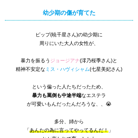
幼少期の傷が育てた
ピップ(暁千星さん)の幼少期に
周りにいた大人の女性が、
暴力を振るう
ジョージアナ
(澪乃桜季さん)と
精神不安定な
ミス・ハヴィシャム
(七星美妃さん)
という偏った人たちだったため、
暴力も罵倒も中途半端
なエステラ
が可愛いもんだったんだろうな、、😭
多分、姉から
「
あんたの為に言ってやってるんだ！
」