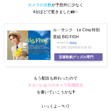
カメラの台数
が予想外に少なく
4台ほどで驚きました📸✨
ル・サンク Le Cinq 特別
星組 BIG FISH
created by
Rinker
¥1,000
2024/6/8 8:59:43
宝塚歌劇グッズの専門
店〜宝塚アン
もう配信も終わったので
ネタバレありのキャラ別感想文
を書いていこうかな❓
いっくよ～🏃💨