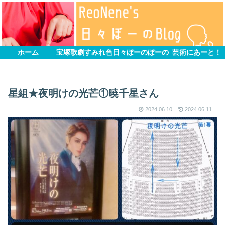
ホーム
宝塚歌劇すみれ色
日々ぼーのぼーの
芸術にあーと！
星組★夜明けの光芒①暁千星さん
2024.06.10
2024.06.11