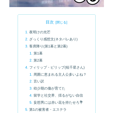
目次
夜明けの光芒
ざっくり感想文(ネタバレあり)
客席降り(第1幕と第2幕)
第1幕
第2幕
フィリップ・ピリップ(暁千星さん)
周囲に恵まれる主人公多いよね？
言い訳
幼少期の傷が育てた
留学と社交界、揺るがない自信
妄想男には赤い花を持たせろ💐
第1の被害者・エステラ