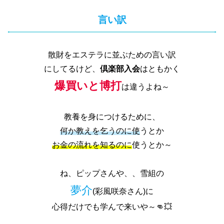
言い訳
散財をエステラに並ぶための言い訳
にしてるけど、
倶楽部入会
はともかく
爆買いと博打
は違うよね～
教養を身につけるために、
何か教えを乞うのに使
うとか
お金の流れを知るのに
使うとか～
ね、ピップさんや、、雪組の
夢介
(彩風咲奈さん)に
心得だけでも学んで来いや～👊💥