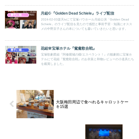
月組☪︎『Golden Dead Schiele』ライブ配信
勝手に観劇感想文
2024-02-03楽天tvにて宝塚バウホール月組公演「Golden Dead
Schiele」のライブ配信を見たので感想と事前予習・知識にオスス
メの中野京子さんの本についても書いていきたいと思います。
花組🌸宝塚ホテル『鴛鴦歌合戦』
勝手に鑑賞感想文
宝塚歌劇星組『阿修羅城の瞳/エスペラント！』の観劇前に宝塚ホ
テルにて花組『鴛鴦歌合戦』のお衣装と和物レビューの小道具たち
を鑑賞しました。
大阪梅田周辺で食べれるキャロットケー
キ15選