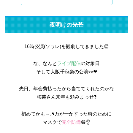
夜明けの光芒
16時公演(ソワレ)を観劇してきました👏
な、なんと
ライブ配信
の対象日
そして大阪千秋楽の公演👀❤
先日、年会費払ったから当ててくれたのかな
梅芸さん来年も頼みまっせ❓
初めてかも～🎶万が一かすった時のために
マスクで
完全防備
😷👌