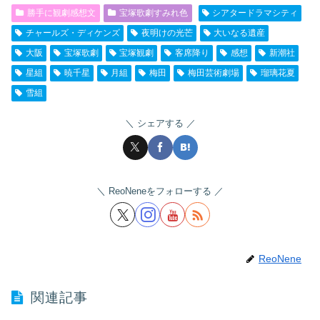
勝手に観劇感想文
宝塚歌劇すみれ色
シアタードラマシティ
チャールズ・ディケンズ
夜明けの光芒
大いなる遺産
大阪
宝塚歌劇
宝塚観劇
客席降り
感想
新潮社
星組
暁千星
月組
梅田
梅田芸術劇場
瑠璃花夏
雪組
シェアする
ReoNeneをフォローする
ReoNene
関連記事