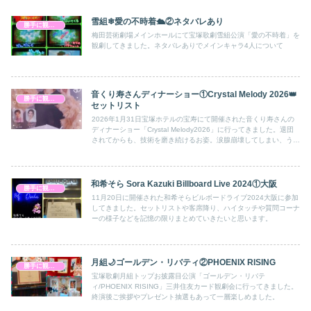
雪組❄愛の不時着🛳②ネタバレあり
勝手に観劇感想文
梅田芸術劇場メインホールにて宝塚歌劇雪組公演「愛の不時着」を
観劇してきました。ネタバレありでメインキャラ4人について
音くり寿さんディナーショー①Crystal Melody 2026👑
勝手に観劇感想文
セットリスト
2026年1月31日宝塚ホテルの宝寿にて開催された音くり寿さんの
ディナーショー「Crystal Melody2026」に行ってきました。退団
されてからも、技術を磨き続けるお姿。涙腺崩壊してしまい、うろ
覚えなセトリと感想文です。
和希そら Sora Kazuki Billboard Live 2024①大阪
勝手に観劇感想文
11月20日に開催された和希そらビルボードライブ2024大阪に参加
してきました。セットリストや客席降り、ハイタッチや質問コーナ
ーの様子などを記憶の限りまとめていきたいと思います。
月組🌙ゴールデン・リバティ②PHOENIX RISING
勝手に観劇感想文
宝塚歌劇月組トップお披露目公演「ゴールデン・リバテ
ィ/PHOENIX RISING」三井住友カード観劇会に行ってきました。
終演後ご挨拶やプレゼント抽選もあって一層楽しめました。