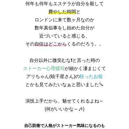
何年も何年もエステラが自分を殺して
費やした時間
と
ロンドンに来て数ヶ月なのか
数年真似事をし始めた自分が
近づいていると感じる、
その
自信はどこから
くるのだろう。。
自分以外に微笑むな❗と言った時の
ストーカー心理描写
が細かく凄まじくて
アリちゃん(暁千星さん)の
狂ったお役
とかも見てみたいなぁと思いました🔪
演技上手だから、魅せてくれるよね～
(何がいいかな～🎶)
自己防衛で人格がストーカー気味になるのも