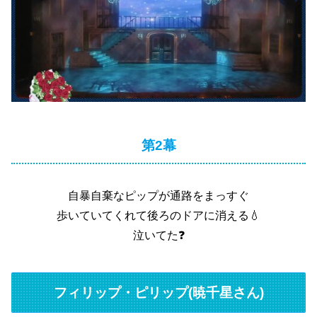
第2幕
自暴自棄なピップが通路をまっすぐ
歩いていてくれて後ろのドアに消える💧
泣いてた❓
フィリップ・ピリップ(暁千星さん)