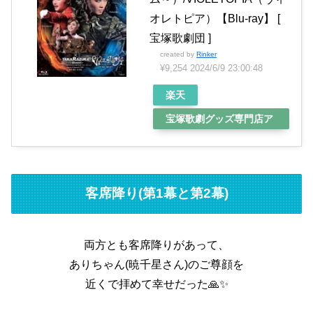
オレトピア）【Blu-ray】 [
宝塚歌劇団 ]
created by
Rinker
¥9,254
2024/6/9 23:00:48
楽天
宝塚歌劇グッズ専門店ア
ン
客席降り(第1幕と第2幕)
両方とも客席降りがあって、
ありちゃん(暁千星さん)のご尊顔を
近くで拝めて幸せだった🙏✨