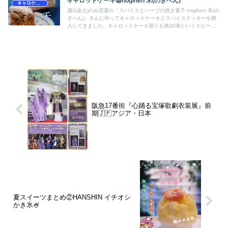
キャロットケーキ㉚nogihen 禾(のぎへん)
キャロケ兵庫
週2(金土)のみ営業の「スパイスとハーブの焼き菓子 nogihen 禾(の
ぎへん)」さんに伺ってキャロットケーキとスパイスクッキーを購
入してきました。キャロットケーキ巡りも第30弾というスピーデ
ィに大台に乗ってきた！関西(大阪・兵庫)を徐々に楽しんでいけて
る❤
阪急17番街『心踊る宝塚歌劇衣装展』前
期🇯🇵アジア・日本
夏スイーツまとめ②HANSHIN イチオシ
かき氷🍧