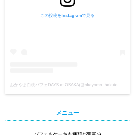
この投稿をInstagramで見る
おかやま白桃パフェDAYS at OSAKA(@okayama_hakuto_at.osaka)がシェアした投稿
メニュー
パフェもケーキも種類が豊富🍰