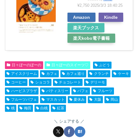
¥2,750
2025/3/3 18:40:25
Amazon
Kindle
楽天ブックス
楽天kobo電子書籍
日々ぼーのぼーの
日々ぼーのスイーツ♡
ぶどう
アイスクリーム
カフェ
カフェ巡り
クランチ
ケーキ
コーヒー
ショコラ
チョコレート
デリーモ
ハービスプラザ
パティスリー
パフェ
フルーツ
フルーツパフェ
マスカット
夏休み
大阪
岡山
桃
梅田
白桃
紅茶
シェアする