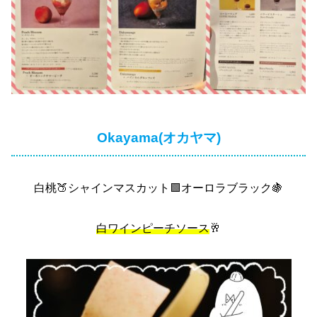
Okayama(オカヤマ)
白桃🍑シャインマスカット🟩オーロラブラック🍇
白ワインピーチソース
🥂