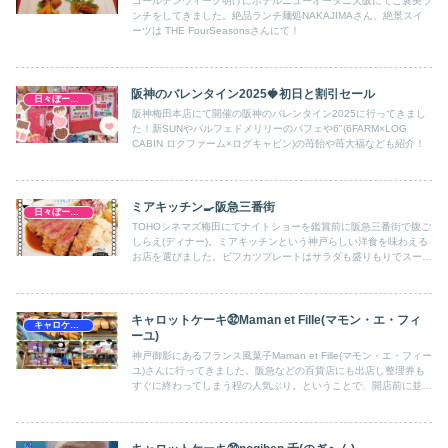
ゴールデンウィーク明けにホテルニューオータニ大阪にてご褒美ラ
ンチをしてきました。絶品ランチ麺処NAKAJIMAさん、絶景スイ
ーツは THE FourSeasonsさんにて！
阪神のバレンタイン2025🍓初日と割引セール
日々ぼーのぼーの
阪神梅田本店にて開催の阪神のバレンタイン2025に行ってきまし
た！新SUNやパルフェドメリリーのパフェや6"(6FARM×LOG
CABIN ロクファーム×ログキャビン)の苺飴や苺大福なども紹介！
ミアキッチン🍳阪急三番街
日々ぼーのぼーの
TOHOシネマズ梅田にてナイトショーを鑑賞前に阪急三番街で腹ご
しらえ(ディナー)。ミアキッチンという神戸らしい洋食を味わえる
お店を選びました。ビフカツプレートはサラダも盛りもりでスープ
も付いてきたのでコスパよしでした。
キャロットケーキ㉜Maman et Fille(マモン・エ・フィ
キャロケ兵庫
ーユ)
神戸御影にあるフランス風菓子Maman et Fille(マモン・エ・フィー
ユ)さんに行ってきました。阪急などの百貨店にも出店し整理券も
すぐに終わってしまう程の人気ぶり。ということで、開店前に並ん
で無事にビスキュイとキャロットケーキ、ブランデーケーキやチャ
テタブレット(ジャスミン)など大量購入してきました。美味しかっ
た！