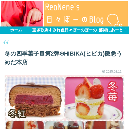
ホーム
宝塚歌劇すみれ色
日々ぼーのぼーの
芸術にあーと！
冬の四季菓子🍫第2弾❄️HIBIKA(ヒビカ)阪急う
めだ本店
2025.02.11