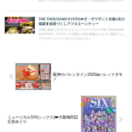
和(コノハナビヨリ)さんの空とぶプリンと木花日和アイスティー
THE THOUSAND KYOTO🪭ザ・ザウザント京都●京の
日々ぼーのぼーの
箱庭🍵抹茶づくしアフタヌーンティー
京都に旅行しサステナブルコンフォートホテルTHE THOUSAND
KYOTO(ザ・ザウザント京都)にて京の箱庭コンセプト抹茶づくし
アフタヌーンティーをいただきました。
阪神のバレンタイン2025🍰ハレノクダモ
ノ
ミュージカルSIX(シックス)👑大阪梅田🪟
広告めぐり