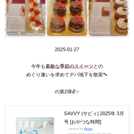
2025-01-27
今年も
素敵な季節のスイーツ
との
めぐり逢いを求めてデパ地下を散策🐾
の第2弾✌️✨
SAVVY (サビィ) 2025年 3月
号 [おやつな時間]
created by
Rinker