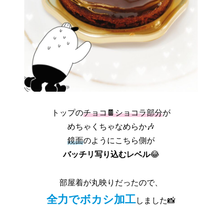
トップの
チョコ🍫ショコラ部分
が
めちゃくちゃなめらか🎶
鏡面
のようにこちら側が
バッチリ写り込むレベル
😂
部屋着が丸映りだったので、
全力でボカシ加工
しました📸