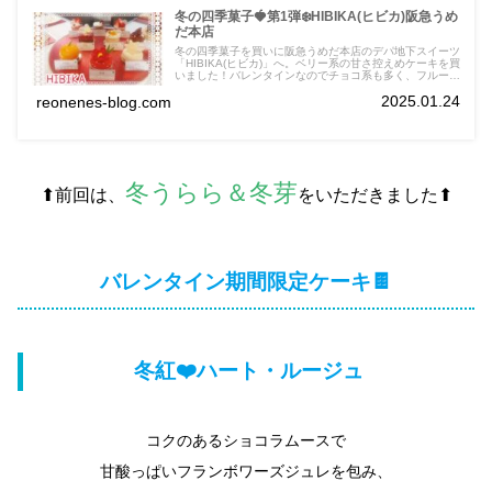
冬の四季菓子🍓第1弾❄️HIBIKA(ヒビカ)阪急うめ
だ本店
冬の四季菓子を買いに阪急うめだ本店のデパ地下スイーツ
「HIBIKA(ヒビカ)」へ。ベリー系の甘さ控えめケーキを買
いました！バレンタインなのでチョコ系も多く、フルーツ
がたっぷり味わえるのでお得感ありました。美味しかった
2025.01.24
reonenes-blog.com
です❗
冬うらら＆冬芽
⬆前回は、
をいただきました⬆
バレンタイン期間限定ケーキ🍫
冬紅❤️ハート・ルージュ
コクのあるショコラムースで
甘酸っぱいフランボワーズジュレを包み、