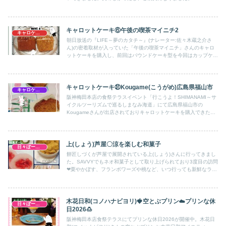
キャロットケーキ⑥午後の喫茶マイニチ2
キャロケ大阪
朝日放送の『LIFE～夢のカタチ～』(ナレーター:佐々木蔵之介さ
ん)の密着取材が入っていた「午後の喫茶マイニチ」さんのキャロ
ットケーキを購入し、前回はパウンドケーキ型を今回はカップケー
キ型をいただきました。
キャロットケーキ㉛Kougame(こうがめ)広島県福山市
キャロケ大阪梅田
阪神梅田本店の食祭テラスイベント「行こうよ！SHIMANAMI～サ
イクルツーリズムで巡るしまなみ海道」にて広島県福山市の
Kougameさんが出店されておりキャロットケーキを購入できたの
で記録。他にもプリンやヴィクトリアサンドケーキ、レモンケーキ
なども盛り沢山。美味しかったです！
上(しょう)芦屋〇涼を楽しむ和菓子
日々ぼーのぼーの
餅匠しづくが芦屋で展開されている上(しょう)さんに行ってきまし
た。SAVVYでもネオ和菓子として取り上げられており3度目の訪問
❤栗やかぼす、フランボワーズや桃など、いつ行っても新鮮なライ
ンナップで迷ってしまう✨
木花日和(コノハナビヨリ)🍓空とぶプリン☁️プリンな休
日々ぼーのぼーの
日2026🍮
阪神梅田本店食祭テラスにてプリンな休日2026が開催中。木花日