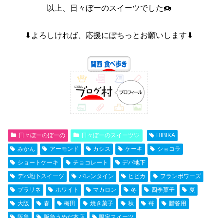
以上、日々ぼーのスイーツでした🍩
⬇よろしければ、応援にぽちっとお願いします⬇
日々ぼーのぼーの
日々ぼーのスイーツ♡
HIBIKA
みかん
アーモンド
カシス
ケーキ
ショコラ
ショートケーキ
チョコレート
デパ地下
デパ地下スイーツ
バレンタイン
ヒビカ
フランボワーズ
プラリネ
ホワイト
マカロン
冬
四季菓子
夏
大阪
春
梅田
焼き菓子
秋
苺
贈答用
阪急
阪急うめだ本店
限定スイーツ