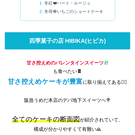
冬紅❤️ハート・ルージュ
冬苺🍓いちごのショートケーキ
四季菓子の店 HIBIKA(ヒビカ)
甘さ控えめのバレンタインスイーツ
🎁
も食べたい🍫
甘さ控えめケーキが豊富
に取り揃えてある👆🏻
阪急うめだ本店のデパ地下スイーツへ🍭
全てのケーキの断面図
が紹介されていて、
構成が分かりやすくて有難い🙏