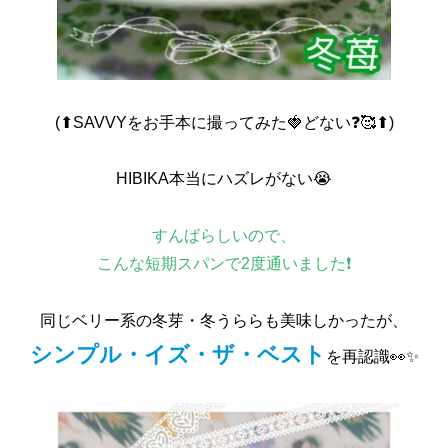
(⬆SAVVYをお手本に撮ってみた🍓どない❓🥰︎⬆)
HIBIKA本当にハズレがない😭
すんばらしいので、
こんな短期スパンで2度通いました❗
同じベリー系の冬芽・冬うららも美味しかったが、
シンプル・イズ・ザ・ベスト
を再認識👀✨