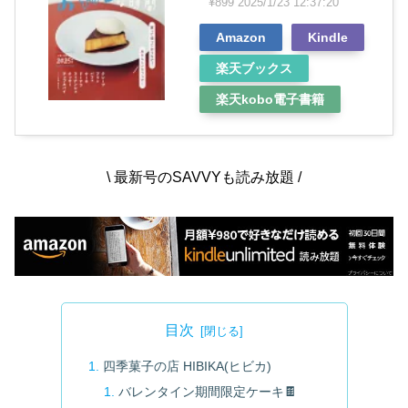
¥899
2025/1/23 12:37:20
Amazon
Kindle
楽天ブックス
楽天kobo電子書籍
\ 最新号のSAVVYも読み放題 /
目次
四季菓子の店 HIBIKA(ヒビカ)
バレンタイン期間限定ケーキ🍫