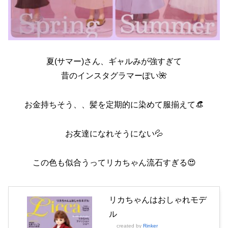
夏(サマー)さん、ギャルみが強すぎて
昔のインスタグラマーぽい🌺
お金持ちそう、、髪を定期的に染めて服揃えて👒
お友達になれそうにない💦
この色も似合うってリカちゃん流石すぎる😍
リカちゃんはおしゃれモデ
ル
created by
Rinker