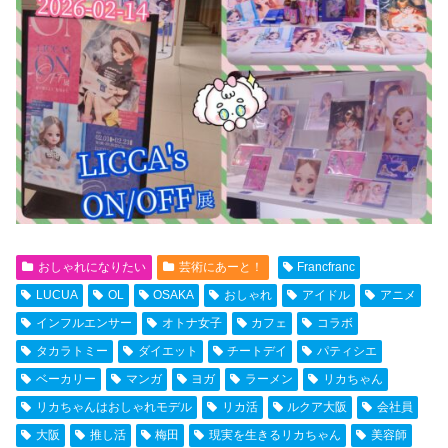
おしゃれになりたい
芸術にあーと！
Francfranc
LUCUA
OL
OSAKA
おしゃれ
アイドル
アニメ
インフルエンサー
オトナ女子
カフェ
コラボ
タカラトミー
ダイエット
チートデイ
パティシエ
ベーカリー
マンガ
ヨガ
ラーメン
リカちゃん
リカちゃんはおしゃれモデル
リカ活
ルクア大阪
会社員
大阪
推し活
梅田
現実を生きるリカちゃん
美容師