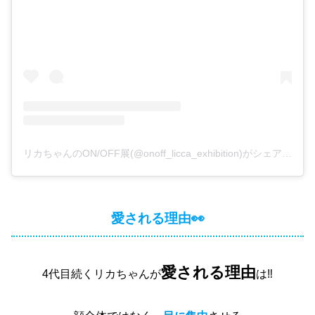
リカちゃんのON/OFF展(@onoff_licca_exhibition)がシェアした投稿
愛される理由👀
愛される理由
4代目続くリカちゃんが
は‼️