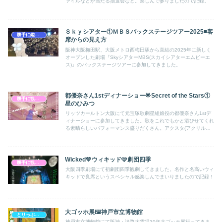
ァイルなどが当たる抽選会など。楽しんで参りましたので記録。
Ｓｋｙシアター①ＭＢＳバックステージツアー2025■客
勝手に鑑賞感想文
席からの見え方
阪神大阪梅田駅、大阪メトロ西梅田駅から直結の2025年に新しく
オープンした劇場『SkyシアターMBS(スカイシアターエムビーエ
ス)』のバックステージツアーに参加してきました。
都優奈さん1stディナーショー︎🌟Secret of the Stars①
勝手に観劇感想文
星のひみつ
リッツカールトン大阪にて元宝塚歌劇星組娘役の都優奈さん1stデ
ィナーショーに参加してきました。歌をこれでもかと浴びせてくれ
る素晴らしいパフォーマンス盛りだくさん。アクスタ(アクリルス
タンド)と座席カードも付いていてコレはお得！セットリストも頑
張って載せてみる！
Wicked‪💚ウィキッド🩷劇団四季
勝手に観劇感想文
大阪四季劇場にて初劇団四季観劇してきました。名作と名高いウィ
キッドで良席というスペシャル感楽しんでまいりましたので記録！
大ゴッホ展🖼神戸市立博物館
とりっぷっぷぷぷ
神戸市立博物館にて阪神・淡路大震災30年大ゴッホ展行ってきま