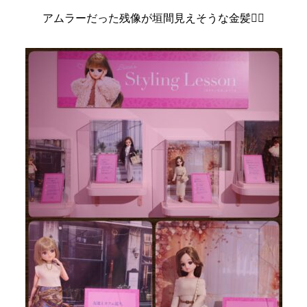
アムラーだった残像が垣間見えそうな金髪👱‍♀️