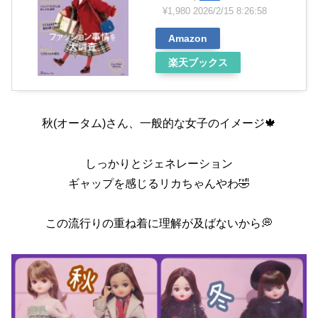
¥1,980
2026/2/15 8:26:58
Amazon
楽天ブックス
秋(オータム)さん、一般的な女子のイメージ🍁
しっかりとジェネレーション
ギャップを感じるリカちゃんやわ🤣
この流行りの重ね着に理解が及ばないから💭