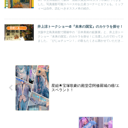
した。写真撮影可能スペースやお土産コーナーとカフェも。ミッフ
ィーは自作。読むべきオススメ本の紹介。
井上涼トークショー🎨『未来の国宝』のカケラを探せ！
芸術にあーと！
大阪中之島美術館で開催中の「日本美術の鉱脈展」と、井上涼トー
クショー『未来の国宝』のカケラを探せ！に当選したので行ってき
ました。「びじゅチューン！」の歌もたくさん聴かせていただき
「トーク＆ライブ」という印象。コンサートだと思うレベル。
星組︎🌟宝塚歌劇の殿堂②阿修羅城の瞳/エ
スペラント！