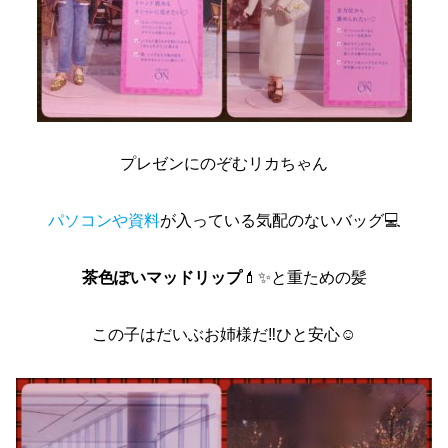
プレゼンにのぞむリカちゃん
パソコンや資料
が入っている気配のないバッグ💻
茶色ぽいマッドリップ
💄✨と重ための髪
この子はだいぶお姉様だ‼️ひと安心☺️