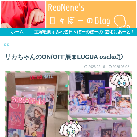
ホーム
宝塚歌劇すみれ色
日々ぼーのぼーの
芸術にあーと！
リカちゃんのON/OFF展🎀LUCUA osaka①
2026.02.16
2026.03.02