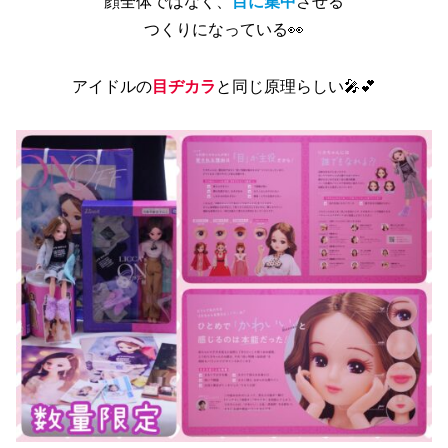
顔全体ではなく、
目に集中
させる
つくりになっている👀
アイドルの
目ヂカラ
と同じ原理らしい🎤💕︎