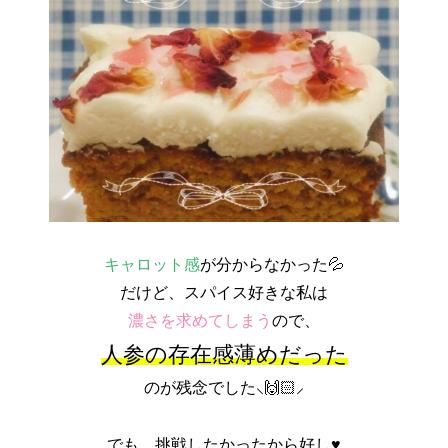
キャロット感
が分からなかった💦
だけど、スパイス好きな私は
濃さを求めてしまう
ので、
人参の存在感薄めだった
のが残念でした⸜🙌🏻⸝‍
でも、挑戦したかったから好し♥️