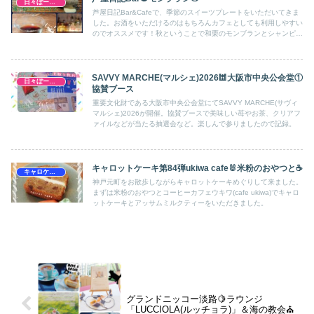
日々ぼーのぼーの
芦屋日記Bar&Cafeで、季節のスイーツプレートをいただいてきま
した。お酒をいただけるのはもちろんカフェとしても利用しやすい
のでオススメです！秋ということで和栗のモンブランとシャンピニ
オンアイスという珍しいコース料理のような組み合わせでした。
SAVVY MARCHE(マルシェ)2026🕍大阪市中央公会堂①
日々ぼーのぼーの
協賛ブース
重要文化財である大阪市中央公会堂にてSAVVY MARCHE(サヴィ
マルシェ)2026が開催。協賛ブースで美味しい苺やお茶、クリアフ
ァイルなどが当たる抽選会など。楽しんで参りましたので記録。
キャロットケーキ第84弾ukiwa cafe🐰米粉のおやつと☕
キャロケ兵庫
神戸元町をお散歩しながらキャロットケーキめぐりして来ました。
まずは米粉のおやつとコーヒーカフェウキワ(cafe ukiwa)でキャロ
ットケーキとアッサムミルクティーをいただきました。
グランドニッコー淡路🍋ラウンジ
「LUCCIOLA(ルッチョラ)」＆海の教会⛪