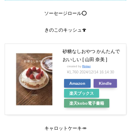
ソーセージロール️⭕️
きのこのキッシュ🍄
砂糖なしおやつ かんたんで
おいしい [ 山田 奈美 ]
created by
Rinker
¥1,760
2024/12/14 16:14:30
Amazon
Kindle
楽天ブックス
楽天kobo電子書籍
キャロットケーキ🥕