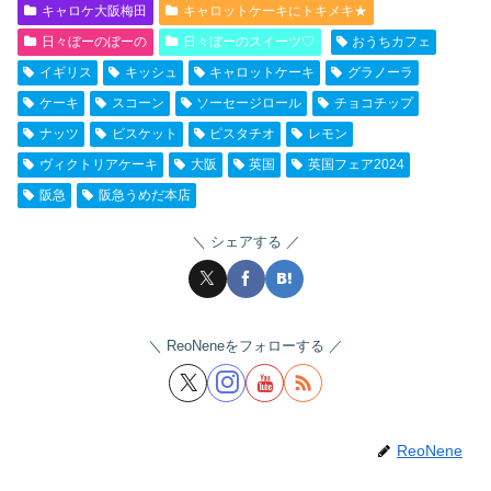
キャロケ大阪梅田
キャロットケーキにトキメキ★
日々ぼーのぼーの
日々ぼーのスイーツ♡
おうちカフェ
イギリス
キッシュ
キャロットケーキ
グラノーラ
ケーキ
スコーン
ソーセージロール
チョコチップ
ナッツ
ビスケット
ピスタチオ
レモン
ヴィクトリアケーキ
大阪
英国
英国フェア2024
阪急
阪急うめだ本店
シェアする
ReoNeneをフォローする
ReoNene