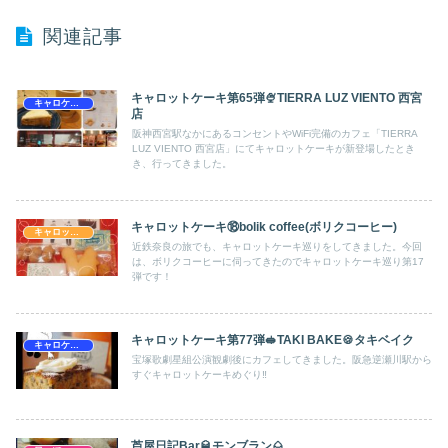
関連記事
キャロットケーキ第65弾🍨TIERRA LUZ VIENTO 西宮
キャロケ兵庫
店
阪神西宮駅なかにあるコンセントやWiFi完備のカフェ「TIERRA
LUZ VIENTO 西宮店」にてキャロットケーキが新登場したとき
き、行ってきました。
キャロットケーキ⑱bolik coffee(ボリクコーヒー)
キャロットケーキにトキメキ★
近鉄奈良の旅でも、キャロットケーキ巡りをしてきました。今回
は、ボリクコーヒーに伺ってきたのでキャロットケーキ巡り第17
弾です！
キャロットケーキ第77弾🥪TAKI BAKE🍪タキベイク
キャロケ兵庫
宝塚歌劇星組公演観劇後にカフェしてきました。阪急逆瀬川駅から
すぐキャロットケーキめぐり‼️
芦屋日記Bar🥃モンブラン🌰