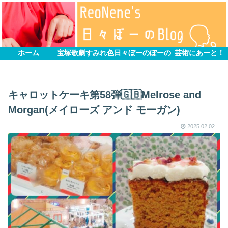
ホーム
宝塚歌劇すみれ色
日々ぼーのぼーの
芸術にあーと！
キャロットケーキ第58弾🇬🇧Melrose and
Morgan(メイローズ アンド モーガン)
2025.02.02