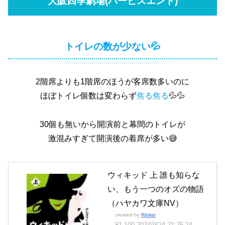
大阪四季劇場(ハービスエント)
トイレの数が少ない💦
2階席よりも1階席のほうが客席数多いのに
ほぼトイレ個数は変わらず
焦る焦る
💦💦
30個も無いから開演前と幕間のトイレが
激混みすぎて開演後の着席が多い😅
ウィキッド 上 誰も知らな
い、もう一つのオズの物語
（ハヤカワ文庫NV）
created by
Rinker
¥1,100
2024/9/24 21:25:24