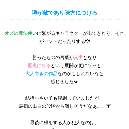
噂が敵であり味方につける
オズの魔法使い
に繋がるキャラクターが出てきたり、それ
がヒントだったりする💡
勝ったものの言葉が
真実
となり
歴史になる
という展開が更にゾッと
大人向きの作品
なのかもしれないなと
感じました🫨
結構小さい子も観劇していましたが、
最初の出自の段階から難しそうだなぁ。。🍸
最後に得をする人が犯人なのは、