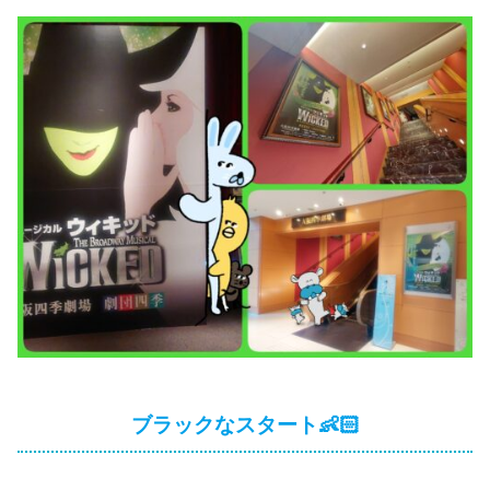
ブラックなスタート👶🏻‪‪