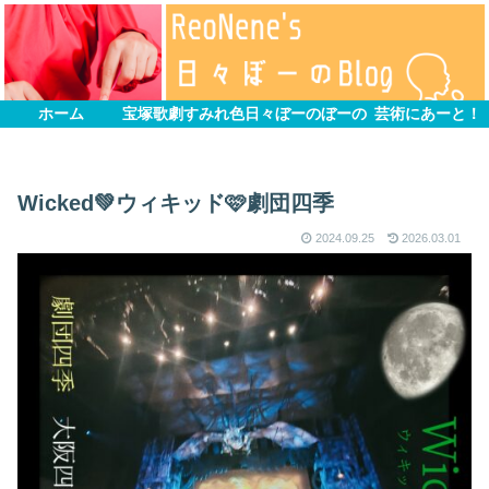
ホーム
宝塚歌劇すみれ色
日々ぼーのぼーの
芸術にあーと！
Wicked‪💚ウィキッド🩷劇団四季
2024.09.25
2026.03.01