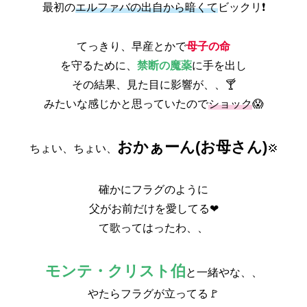
最初の
エルファバの出自から暗くて
ビックリ❗
てっきり、早産とかで
母子の命
を守るために、
禁断の魔薬
に手を出し
その結果、見た目に影響が、、🍸
みたいな感じかと思っていたので
ショック
😱
おかぁーん(お母さん)
ちょい、ちょい、
💢
確かにフラグのように
父がお前だけを愛してる❤
て歌ってはったわ、、
モンテ・クリスト伯
と一緒やな、、
やたらフラグが立ってる🚩