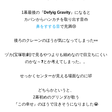
1幕最後の『
Defyig Gravity
』になると
カバンからハンカチを取り出す音👜
鼻をすする音
で充満😢
後ろのクレーンのほうが気になってしまった👀
ヅカ(宝塚歌劇)で見るやつよりも細めなので目立ちにくい
のかな～❓とか考えてしまった。。
せっかくセンターが見える場面なのに🤣
どちらかというと、
2幕初めのグリンダが歌う
『この幸せ』のほうで泣きそうになりました😭