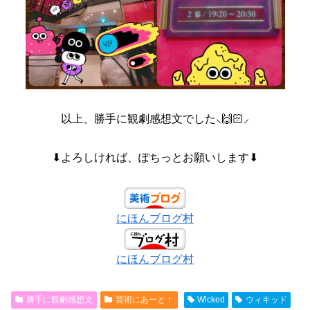
以上、勝手に観劇感想文でした⸜🙌🏻⸝‍
⬇よろしければ、ぽちっとお願いします⬇
にほんブログ村
にほんブログ村
勝手に観劇感想文
芸術にあーと！
Wicked
ウィキッド