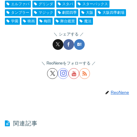
エルファバ
グリンダ
スタバ
スターバックス
タンブラー
マジック
劇団四季
大阪
大阪四季劇場
学園
映画
梅田
舞台鑑賞
魔法
シェアする
ReoNeneをフォローする
ReoNene
関連記事