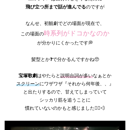
飛び立つ所まで話が進んでる
のですが
なんせ、初観劇でどの場面が現在で、
時系列がドコかなのか
この場面の
が分かりにくかったです💭
髪型とか❓で分かるんですかね🥺
宝塚歌劇
はやたらと
説明台詞が多い
なぁとか
スクリーン
にワザワザ『それから何年後、、』
と出たりするので、甘えてしまっていて
シッカリ筋を追うことに
慣れていないのかもと感じました🏃‍♀️💨