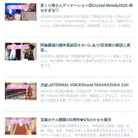
音くり寿さんディナーショー②Crystal Melody2024♪幸
勝手に観劇感想文
せすぎる♡
2024年1月19日宝塚ホテルの宝寿にて開催された音くり寿さんの
ディナーショー「Crystal Melody」に行ってきました。退団されて
からも、技術を磨き続けるお姿。涙腺崩壊してしまい、うろ覚えな
セトリと感想文です。
阿修羅城の瞳🌟星組⑤ネタバレあり❗安倍家の家訓と真
勝手に観劇感想文
逆↔️
礼真琴さん退団公演『阿修羅城の瞳/エスペラント!』観劇してきま
した。佃の戻橋(一条の戻橋)から鬼御門の地下までネタバレあり感
想です。
月組🌙ETERNAL VOICE/Grand TAKARAZUKA 110!
勝手に観劇感想文
2024-04-14宝塚大劇場にて月組公演「ETERNAL VOICE-消え残る
想い-/Grand TAKARAZUKA 110!」観劇をしてきました。ネタバレ
ありで感想文を書いていきたいと思います。宝塚ホテルのショーウ
ィンドウも記録してきました。
宝塚ホテル開業100周年💎DSのキセキ展示
勝手に観劇感想文
宝塚ホテルが開業100周年をむかえ、特別展示を鑑賞。花組、月
組、雪組、星組、宙組など様々な舞台装置の先生からみた見どころ
ポイントを知りました。木戸真梨乃先生、齋藤万希子先生の装置デ