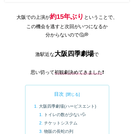
約15年ぶり
大阪での上演が
ということで、
この機会を逃すと次回がいつになるか
分からないので‎🤔💭
大阪四季劇場
激駅近な
で
思い切って
初観劇決めてきました
❗
目次
大阪四季劇場(ハービスエント)
トイレの数が少ない💦
チケットシステム
物販の長蛇の列