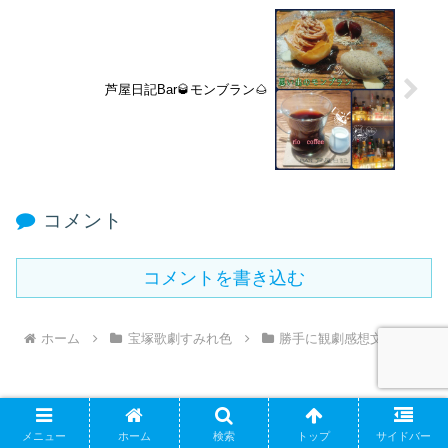
芦屋日記Bar🥃モンブラン🌰
コメント
コメントを書き込む
ホーム
宝塚歌劇すみれ色
勝手に観劇感想文
メニュー
ホーム
検索
トップ
サイドバー