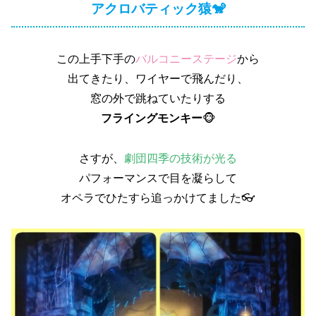
アクロバティック猿🐒
この上手下手の
バルコニーステージ
から
出てきたり、ワイヤーで飛んだり、
窓の外で跳ねていたりする
フライングモンキー
🐵
さすが、
劇団四季の技術が光る
パフォーマンスで目を凝らして
オペラでひたすら追っかけてました👓