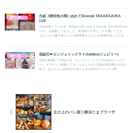
ザイン。
月組‪☽琥珀色の雨にぬれて/Grande TAKARAZUKA
勝手に観劇感想文
110!
月組全国ツアー公演「琥珀色の雨にぬれて/Grande TAKARAZUKA
110!」を観劇してきました。客席降りや見どころも書いてます。
ちなじゅり(鳳月杏さんと天紫珠李さん)プレお披露目楽しんできま
した。
花組①🪽エンジェリックライ/Jubilee(ジュビリー)
勝手に観劇感想文
宝塚大劇場にて花組公演「エンジェリックライ/Jubilee(ジュビリ
ー)」をマチソワ観劇してまいりましたので記録✍️客席降りの目の
前で、あかちゃん(綺城ひか理さん)の1本釣りウインクも❤
丘の上のパン屋🍞横浜たまプラーザ