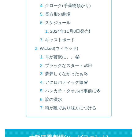
クローク(手荷物預かり)
長方形の劇場
スケジュール
2024年11月8日発売❗
キャストボード
Wicked(ウィキッド)
耳が贅沢に、、😭
ブラックなスタート👶🏻‪‪
夢夢しくなかったぁ🦄
アクロバティック猿🐒
ハンカチ・タオルは事前に🌟
涙の洪水
噂が敵であり味方につける