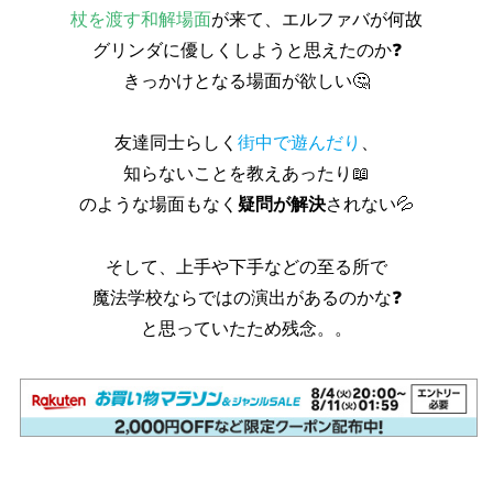
杖を渡す和解場面
が来て、エルファバが何故
グリンダに優しくしようと思えたのか❓
きっかけとなる場面が欲しい‎🤔
友達同士らしく
街中で遊んだり
、
知らないことを教えあったり📖
のような場面もなく
疑問が解決
されない💦
そして、上手や下手などの至る所で
魔法学校ならではの演出があるのかな❓
と思っていたため残念。。