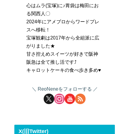
心はムラ(宝塚)に♪胃袋は梅田にお
る関西人〇
2024年にアメブロからワードプレ
スへ移転！
宝塚観劇は2017年から全組派に広
がりました★
甘さ控えめスイーツが好きで阪神
阪急は全て推し活です⤴
キャロットケーキの食べ歩き多め♥
ReoNeneをフォローする
X(旧Twitter)