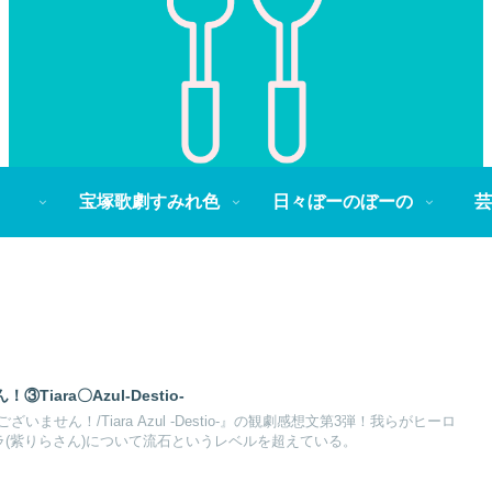
宝塚歌劇すみれ色
日々ぼーのぼーの
芸
iara〇Azul-Destio-
ません！/Tiara Azul -Destio-』の観劇感想文第3弾！我らがヒーロ
ラ(紫りらさん)について流石というレベルを超えている。