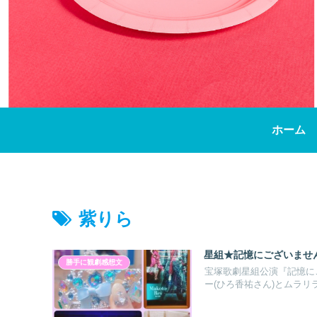
ホーム
紫りら
星組★記憶にございません！③T
勝手に観劇感想文
宝塚歌劇星組公演『記憶にござい
ー(ひろ香祐さん)とムラリ