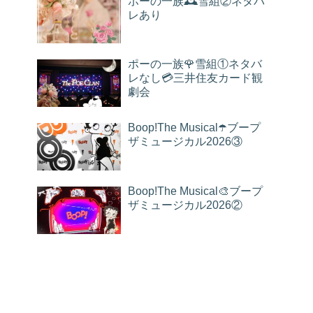
ポーの一族🕰雪組②ネタバ
レあり
ポーの一族🌹雪組①ネタバ
レなし💳三井住友カード観
劇会
Boop!The Musical☂️ブープ
ザミュージカル2026③
Boop!The Musical🎨ブープ
ザミュージカル2026②