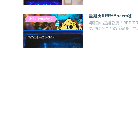
星組★RRR√Bheem④
勝手に観劇感想文
4回目の星組公演「RRR/RR
気づけたことの追記をして