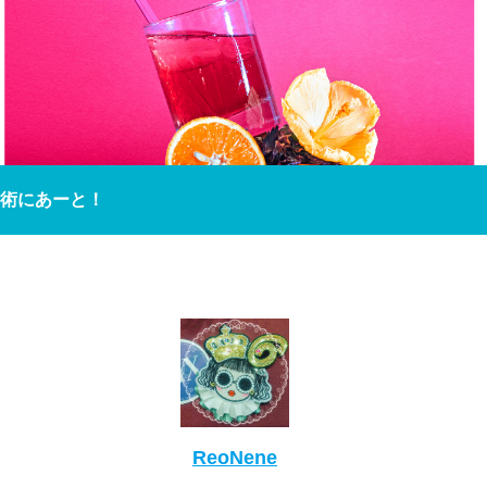
術にあーと！
ReoNene