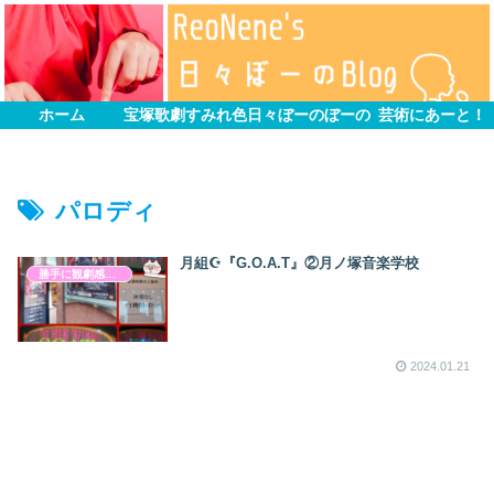
ホーム
宝塚歌劇すみれ色
日々ぼーのぼーの
芸術にあーと！
パロディ
月組☪︎『G.O.A.T』②月ノ塚音楽学校
勝手に観劇感想文
2024.01.21