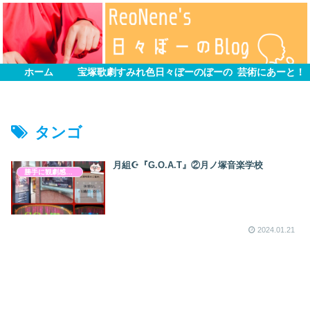
ホーム
宝塚歌劇すみれ色
日々ぼーのぼーの
芸術にあーと！
タンゴ
月組☪︎『G.O.A.T』②月ノ塚音楽学校
勝手に観劇感想文
2024.01.21