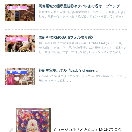
阿修羅城の瞳🌟星組③ネタバレあり🪞オープニング
勝手に観劇感想文
礼真琴さん退団公演『阿修羅城の瞳/エスペラント!』観劇してきま
した。最初からネタバレありで見逃しポイントを書いていきます！
雪組❄FORMOSA!!(フォルモサ)②
勝手に観劇感想文
梅田芸術劇場にて宝塚歌劇雪組公演「FORMOSA!!(フォルモサ)」
を観劇してきました！星組の暁千星さんと極美慎さんとご観劇かぶ
り～ネタバレ無しです。注目して欲しいジェンヌさんまとめも。
花組💐宝塚ホテル『Lady’s dresser』
勝手に鑑賞感想文
2024-10-27花組公演『エンジェリックライ🪽/Jubilee(ジュビリー)
💝』をマチソワ観劇し...
ミュージカル『どろんぱ』MOJOプロジ