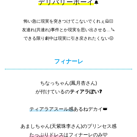
デリバリーボーイ
🔔
怖い急に現実を突きつけてこないでくれぇ🙅🏻
友連れ(共連れ)事件とか現実を思い出させる…🔪
できる限り劇中は現実に引き戻されたくない😖
フィナーレ
ちなっちゃん(鳳月杏さん)
が付けているの
ティアラぽい❓
ティアラアスール感
あるねデカイ👑
あましちゃん(天紫珠李さん)のプリンセス感
たっぷりドレス
はフィナーレのみ🩷