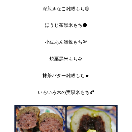
深煎きなこ雑穀もち🟡
ほうじ茶黒米もち⚫
小豆あん雑穀もち🫘
焼栗黒米もち🌰
抹茶バター雑穀もち🍵
いろいろ木の実黒米もち🍂