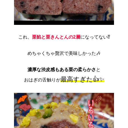
これ、
栗餡と栗きんとんの2層
になってない⁉️
めちゃくちゃ贅沢で美味しかった🎶
濃厚な渋皮感もある栗の柔らかさ
と
最高すぎた👍✨
おはぎの舌触りが