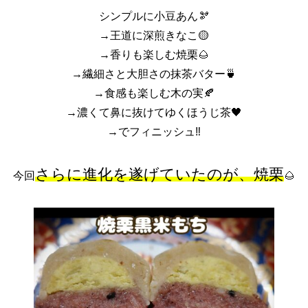
シンプルに小豆あん🫘
→王道に深煎きなこ🟡
→香りも楽しむ焼栗🌰
→繊細さと大胆さの抹茶バター🍵
→食感も楽しむ木の実🍂
→濃くて鼻に抜けてゆくほうじ茶🖤
→でフィニッシュ‼️
さらに進化を遂げていたのが、焼栗
今回
🌰