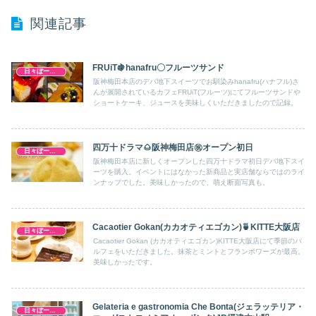
関連記事
FRUiT🍇hanafru〇フルーツサンド
日々ぼーのぼーの
阪神梅田本店のデパ地下スイーツでお馴染みhanafru(ハナフル)さ
んが展開されているカフェFRUiT(フルーツ)にてフルーツサンドや
ショートケーキ、ジュースを美味しくいただきましたので記録。
四万十ドラマ🌰阪神梅田店㊗️オープン初日
日々ぼーのぼーの
阪神梅田本店に新しくオープンした四万十ドラマ初日デパ地下スイ
ーツを購入。イベントにはなかった新商品と実店舗ならではのライ
ンナップでした。美味しかったので、萌え断面写真も。
Cacaotier Gokan(カカオティエゴカン)🍵KITTE大阪店
日々ぼーのぼーの
Cacaotier Gokan (カカオティエゴカン)KITTE大阪店にて季節のパ
ルフェをいただきました。抹茶とミントとフランボワーズが最高。
美味しかったです。
Gelateria e gastronomia Che Bonta(ジェラッテリア・
日々ぼーのぼーの