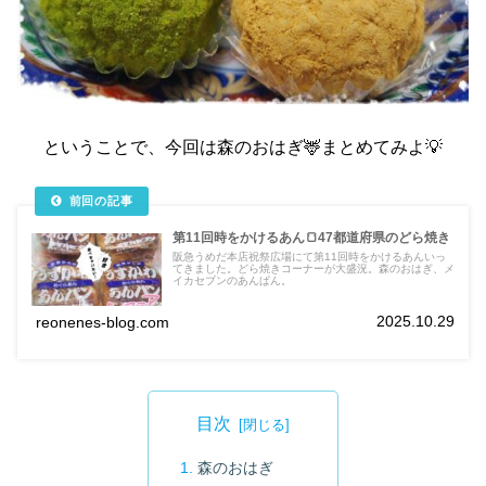
ということで、今回は森のおはぎ🦌まとめてみよ💡
第11回時をかけるあん🍞47都道府県のどら焼き
阪急うめだ本店祝祭広場にて第11回時をかけるあんいっ
てきました。どら焼きコーナーが大盛況。森のおはぎ、メ
イカセブンのあんぱん。
2025.10.29
reonenes-blog.com
目次
森のおはぎ