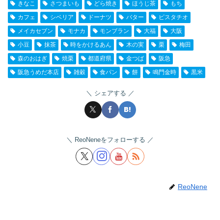
きなこ
さつまいも
どら焼き
ほうじ茶
もち
カフェ
シベリア
ドーナツ
バター
ピスタチオ
メイカセブン
モナカ
モンブラン
大福
大阪
小豆
抹茶
時をかけるあん
木の実
栗
梅田
森のおはぎ
焼栗
都道府県
金つば
阪急
阪急うめだ本店
雑穀
食パン
餅
鳴門金時
黒米
シェアする
ReoNeneをフォローする
ReoNene