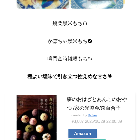
焼栗黒米もち🌰
かぼちゃ黒米もち🎃
鳴門金時雑穀もち🍠
程よい塩味で引き立つ控えめな甘さ
💗
森のおはぎとあんこのおや
つ /家の光協会/森百合子
created by
Rinker
¥3,087
2025/10/29 22:00:39
Amazon