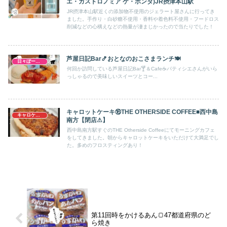
エ・ガストロノミア ケ・ボンタ)JR摂津本山駅
JR摂津本山駅近くの添加物不使用のジェラート屋さんに行ってき
ました。手作り・白砂糖不使用・香料や着色料不使用・フードロス
削減などの心構えなどの熱量が凄まじかったので当たりでした！
芦屋日記Bar🍤おとなのおこさまランチ🍽
日々ぼーのぼーの
何回か訪問している芦屋日記Bar🍸＆Cafe☕パティシエさんがいら
っしゃるので美味しいスイーツとコー...
キャロットケーキ⑯THE OTHERSIDE COFFEE■西中島
キャロケ大阪
南方【閉店⚠】
西中島南方駅すぐのTHE Otherside Coffeeにてモーニングカフェ
をしてきました。朝からキャロットケーキをいただけて大満足でし
た。多めのフロスティングあり！
第11回時をかけるあん🍞47都道府県のど
ら焼き