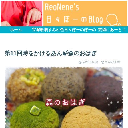
ホーム
宝塚歌劇すみれ色
日々ぼーのぼーの
芸術にあーと！
第11回時をかけるあん🍃森のおはぎ
2025.10.30
2025.11.01