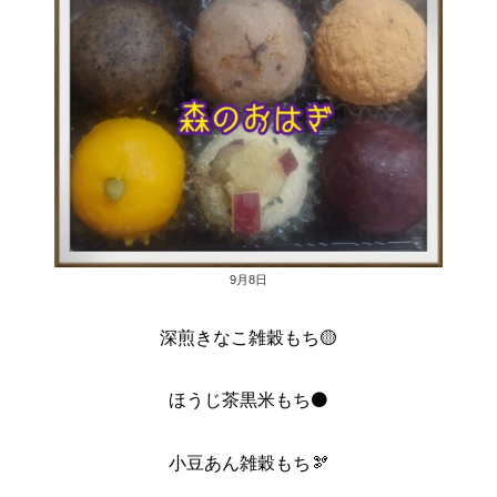
9月8日
深煎きなこ雑穀もち🟡
ほうじ茶黒米もち⚫
小豆あん雑穀もち🫘