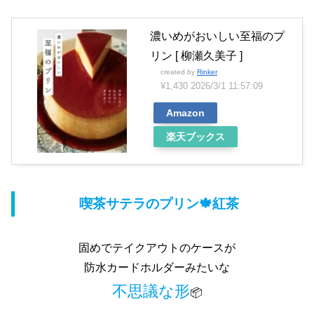
濃いめがおいしい至福のプ
リン [ 柳瀬久美子 ]
created by
Rinker
¥1,430
2026/3/1 11:57:09
Amazon
楽天ブックス
喫茶サテラのプリン🍁紅茶
固めでテイクアウトのケースが
防水カードホルダーみたいな
不思議な形
📦