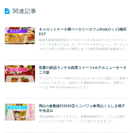
関連記事
キャロットケーキ㊵ベーカリーカフェRod(ロッド)梅田
キャロケ大阪梅田
EST
阪急大阪梅田駅周辺のベーカリーカフェRod(ロッド)にてキャロッ
トケーキを食べてきました。チーズケーキやパニーニ、サンドイッ
チなども夜にも関わらず豊富にあって梅田芸術劇場の観劇後カフェ
にもいいかも♪キャロットケーキ巡りも第40弾まできた！
初夏の絶品ランチ＆絶景スイーツ●ホテルニューオータ
日々ぼーのぼーの
ニ大阪
ゴールデンウィーク明けにホテルニューオータニ大阪にてご褒美ラ
ンチをしてきました。絶品ランチ麺処NAKAJIMAさん、絶景スイ
ーツは THE FourSeasonsさんにて！
岡山✩倉敷旅行2025②ミニパフェ🍇岡山くらしき桃子
とりっぷっぷぷぷ
中央店🌰
岡山倉敷旅へ行ってきました。倉敷美観地区すぐ「くらしき桃子」
にてミニパフェ(モンブラン、ぶどう)をいただきました。