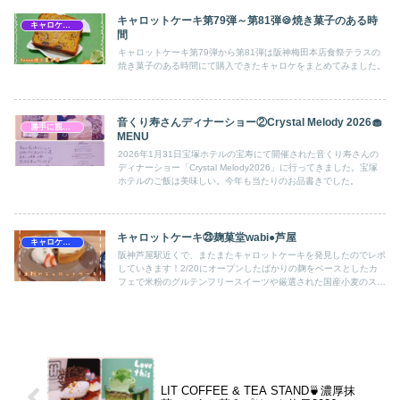
キャロットケーキ第79弾～第81弾🍪焼き菓子のある時
キャロケ大阪梅田
間
キャロットケーキ第79弾から第81弾は阪神梅田本店食祭テラスの
焼き菓子のある時間にて購入できたキャロケをまとめてみました。
音くり寿さんディナーショー②Crystal Melody 2026🧁
勝手に観劇感想文
MENU
2026年1月31日宝塚ホテルの宝寿にて開催された音くり寿さんの
ディナーショー「Crystal Melody2026」に行ってきました。宝塚
ホテルのご飯は美味しい。今年も当たりのお品書きでした。
キャロットケーキ㉓麹菓堂wabi●芦屋
キャロケ兵庫
阪神芦屋駅近くで、またまたキャロットケーキを発見したのでレポ
していきます！2/20にオープンしたばかりの麹をベースとしたカ
フェで米粉のグルテンフリースイーツや厳選された国産小麦のスイ
ーツもありました。
LIT COFFEE & TEA STAND🍵濃厚抹