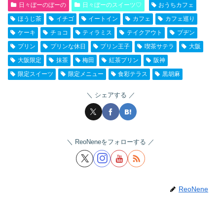
日々ぼーのぼーの
日々ぼーのスイーツ♡
おうちカフェ
ほうじ茶
イチゴ
イートイン
カフェ
カフェ巡り
ケーキ
チョコ
ティラミス
テイクアウト
プヂン
プリン
プリンな休日
プリン王子
喫茶サテラ
大阪
大阪限定
抹茶
梅田
紅茶プリン
阪神
限定スイーツ
限定メニュー
食彩テラス
黒胡麻
シェアする
ReoNeneをフォローする
ReoNene