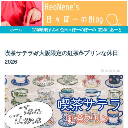
ホーム
宝塚歌劇すみれ色
日々ぼーのぼーの
芸術にあーと！
喫茶サテラ🌿大阪限定の紅茶☕️プリンな休日
2026
2026.03.01