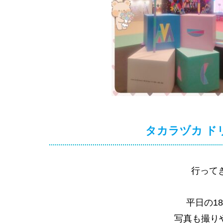
タカラヅカ ドリ
行ってき
平日の1
写真も撮り