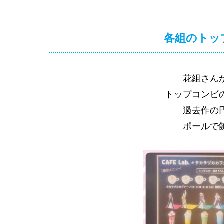
各組のトッ
花組さん
トップコンビ
過去作の
ポールで