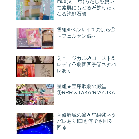
mue(ミュウ)わたしを脱い
で素肌にもどる︎🌟飾りたく
なる洗顔石鹸︎
雪組❅ベルサイユのばら①
～フェルゼン編～
ミュージカル🎶ゴースト&
レディ‎🤍劇団四季②ネタバ
レあり
星組★宝塚歌劇の殿堂
①RRR × TAKA”R”AZUKA
阿修羅城の瞳🌟星組④ネタ
バレあり❗口も何でも回る
回る