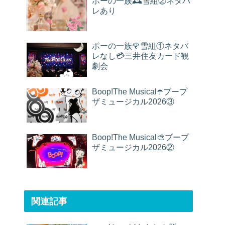
ポーの一族🕰雪組②ネタバ
レあり
ポーの一族🌹雪組①ネタバ
レなし💳三井住友カード観
劇会
Boop!The Musical☂️ブープ
ザミュージカル2026③
Boop!The Musical🎨ブープ
ザミュージカル2026②
関連記事