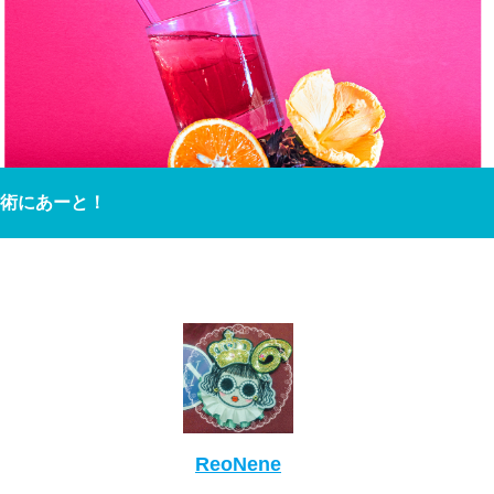
術にあーと！
ReoNene