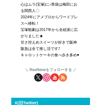
心はムラ(宝塚)に♪胃袋は梅田にお
る関西人〇
2024年にアメブロからワードプレ
スへ移転！
宝塚観劇は2017年から全組派に広
がりました★
甘さ控えめスイーツが好きで阪神
阪急は全て推し活です⤴
キャロットケーキの食べ歩き多め♥
ReoNeneをフォローする
X(旧Twitter)