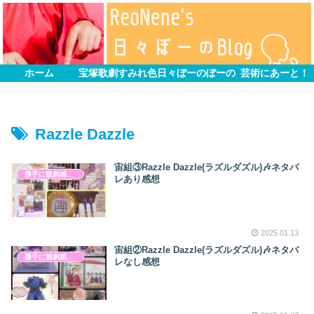
ホーム
宝塚歌劇すみれ色
日々ぼーのぼーの
芸術にあーと！
Razzle Dazzle
宙組③Razzle Dazzle(ラズルダズル)🎶ネタバ
勝手に観劇感想文
レあり感想
2025.01.13
宙組②Razzle Dazzle(ラズルダズル)🎶ネタバ
勝手に観劇感想文
レなし感想