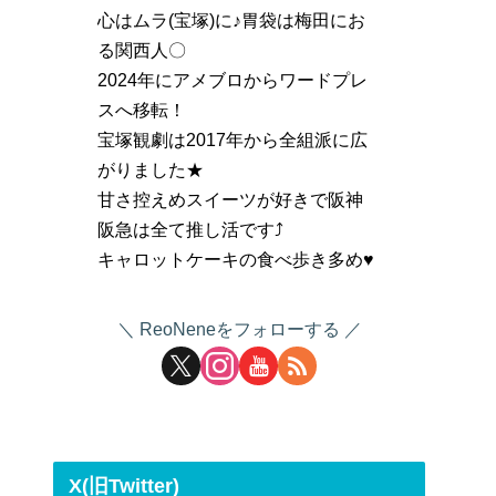
心はムラ(宝塚)に♪胃袋は梅田にお
る関西人〇
2024年にアメブロからワードプレ
スへ移転！
宝塚観劇は2017年から全組派に広
がりました★
甘さ控えめスイーツが好きで阪神
阪急は全て推し活です⤴
キャロットケーキの食べ歩き多め♥
ReoNeneをフォローする
X(旧Twitter)