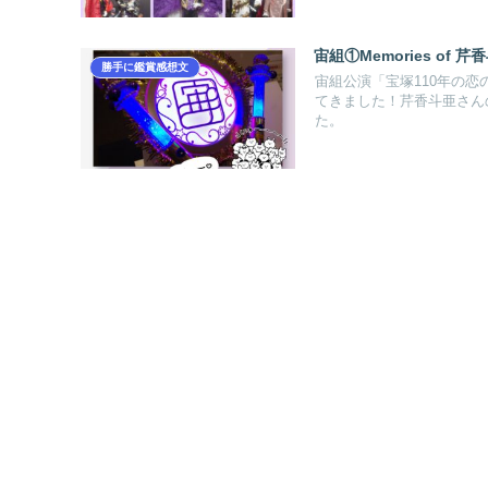
宙組①Memories of 
勝手に鑑賞感想文
宙組公演「宝塚110年の恋の
てきました！芹香斗亜さんの
た。