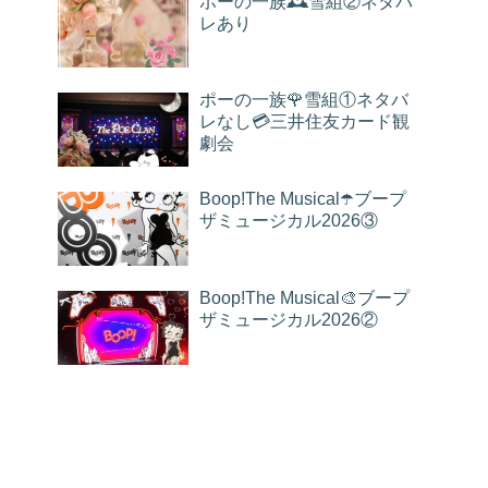
ポーの一族🕰雪組②ネタバ
レあり
ポーの一族🌹雪組①ネタバ
レなし💳三井住友カード観
劇会
Boop!The Musical☂️ブープ
ザミュージカル2026③
Boop!The Musical🎨ブープ
ザミュージカル2026②