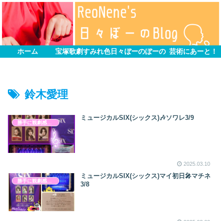
ホーム
宝塚歌劇すみれ色
日々ぼーのぼーの
芸術にあーと！
鈴木愛理
ミュージカルSIX(シックス)🎶ソワレ3/9
勝手に観劇感想文
2025.03.10
ミュージカルSIX(シックス)マイ初日🎤マチネ
勝手に観劇感想文
3/8