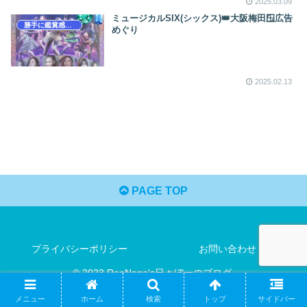
2025.03.09
ミュージカルSIX(シックス)👑大阪梅田🪟広告
勝手に鑑賞感想文
めぐり
2025.02.13
PAGE TOP
プライバシーポリシー
お問い合わせ
© 2023 ReoNene's日々ぼーのブログ.
メニュー
ホーム
検索
トップ
サイドバー