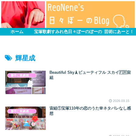
ホーム
宝塚歌劇すみれ色
日々ぼーのぼーの
芸術にあーと！
輝星成
Beautiful Sky🗼ビューティフル スカイ🇫🇷宙
勝手に観劇感想文
組
2026.03.15
宙組①宝塚110年の恋のうた🌸ネタバレなし感
勝手に観劇感想文
想