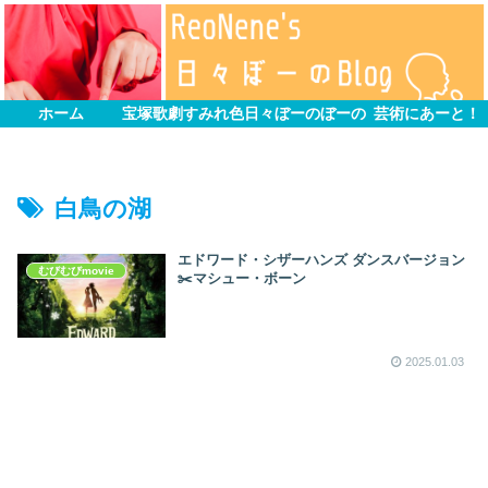
ホーム
宝塚歌劇すみれ色
日々ぼーのぼーの
芸術にあーと！
白鳥の湖
エドワード・シザーハンズ ダンスバージョン
むびむびmovie
✂️マシュー・ボーン
2025.01.03