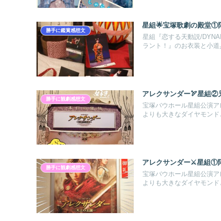
星組︎🌟宝塚歌劇の殿堂
勝手に鑑賞感想文
星組『恋する天動説/DYN
ラント！』のお衣装と小道
アレクサンダー🏹星組②
勝手に観劇感想文
宝塚バウホール星組公演ア
よりも大きなダイヤモンド
アレクサンダー⚔️星組①
勝手に観劇感想文
宝塚バウホール星組公演ア
よりも大きなダイヤモンド