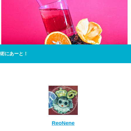
術にあーと！
ReoNene