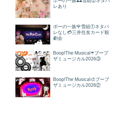
ポーの一族🕰雪組②ネタバ
レあり
ポーの一族🌹雪組①ネタバ
レなし💳三井住友カード観
劇会
Boop!The Musical☂️ブープ
ザミュージカル2026③
Boop!The Musical🎨ブープ
ザミュージカル2026②