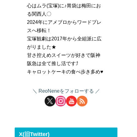
心はムラ(宝塚)に♪胃袋は梅田にお
る関西人〇
2024年にアメブロからワードプレ
スへ移転！
宝塚観劇は2017年から全組派に広
がりました★
甘さ控えめスイーツが好きで阪神
阪急は全て推し活です⤴
キャロットケーキの食べ歩き多め♥
ReoNeneをフォローする
X(旧Twitter)