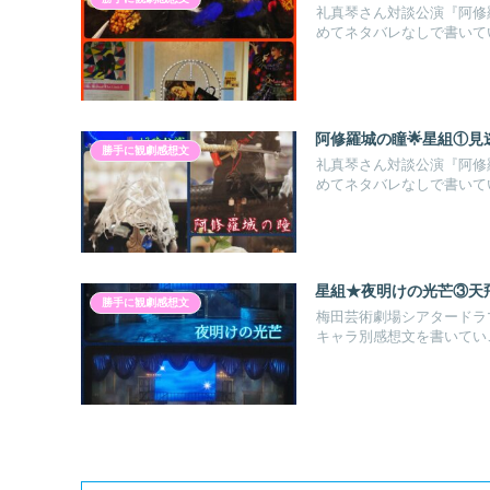
礼真琴さん対談公演『阿修
めてネタバレなしで書いて
阿修羅城の瞳🌟星組①見
勝手に観劇感想文
礼真琴さん対談公演『阿修
めてネタバレなしで書いて
星組★夜明けの光芒③天
勝手に観劇感想文
梅田芸術劇場シアタードラ
キャラ別感想文を書いてい