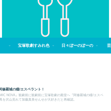
宝塚歌劇すみれ色
日々ぼーのぼーの
芸
②阿修羅城の瞳/エスペラント！
AMIC NOVA』観劇前に観劇前に宝塚歌劇の殿堂へ『阿修羅城の瞳/エスペ
具を沢山見れて加藤真美せんせが大好きだと再確認。