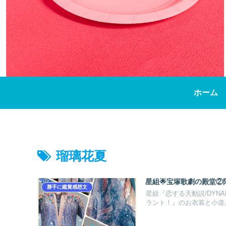
ホーム
瑠璃花夏
星組︎🌟宝塚歌劇の殿堂
勝手に鑑賞感想文
星組『恋する天動説/DYN
ラント！』のお衣装と小道