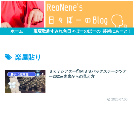
ホーム
宝塚歌劇すみれ色
日々ぼーのぼーの
芸術にあーと！
楽屋貼り
Ｓｋｙシアター①ＭＢＳバックステージツア
勝手に鑑賞感想文
ー2025■客席からの見え方
2025.07.05