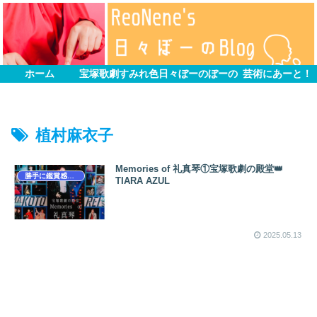
ホーム
宝塚歌劇すみれ色
日々ぼーのぼーの
芸術にあーと！
植村麻衣子
Memories of 礼真琴①宝塚歌劇の殿堂👑
勝手に鑑賞感想文
TIARA AZUL
2025.05.13