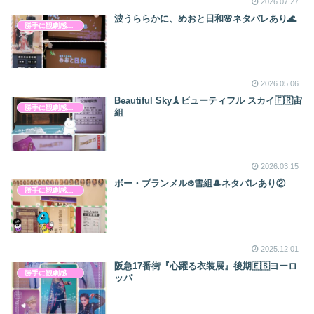
2026.07.27
波うららかに、めおと日和🌸ネタバレあり🌊
勝手に観劇感想文
2026.05.06
Beautiful Sky🗼ビューティフル スカイ🇫🇷宙
勝手に観劇感想文
組
2026.03.15
ボー・ブランメル❄️雪組🎩ネタバレあり②
勝手に観劇感想文
2025.12.01
阪急17番街︎『心躍る衣装展』後期︎🇪🇸ヨーロ
勝手に観劇感想文
ッパ