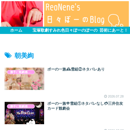
ホーム
宝塚歌劇すみれ色
日々ぼーのぼーの
芸術にあーと！
朝美絢
ポーの一族🕰雪組②ネタバレあり
勝手に観劇感想文
2026.07.28
ポーの一族🌹雪組①ネタバレなし💳三井住友
勝手に観劇感想文
カード観劇会