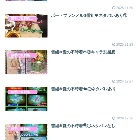
2025.11.30
ボー・ブランメル❄️雪組🌹ネタバレあり①
勝手に観劇感想文
2025.11.29
雪組❄愛の不時着🍅③キャラ別感想
勝手に観劇感想文
2024.12.27
雪組❄愛の不時着🛳②ネタバレあり
勝手に観劇感想文
2024.12.26
雪組❄愛の不時着🪂①ネタバレなし
勝手に観劇感想文