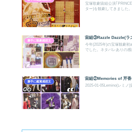
宝塚歌劇宙組公演｢PRINCE 
ター)を観劇してきました
宙組③Razzle Dazzl
勝手に観劇感想文
今年(2025年)の宝塚観劇初
でした。ネタバレありの感
宙組②Memories of 芹
勝手に鑑賞感想文
2025-01-05Lemino(レ