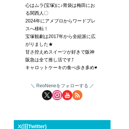
心はムラ(宝塚)に♪胃袋は梅田にお
る関西人〇
2024年にアメブロからワードプレ
スへ移転！
宝塚観劇は2017年から全組派に広
がりました★
甘さ控えめスイーツが好きで阪神
阪急は全て推し活です⤴
キャロットケーキの食べ歩き多め♥
ReoNeneをフォローする
X(旧Twitter)