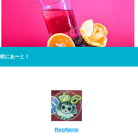
術にあーと！
ReoNene