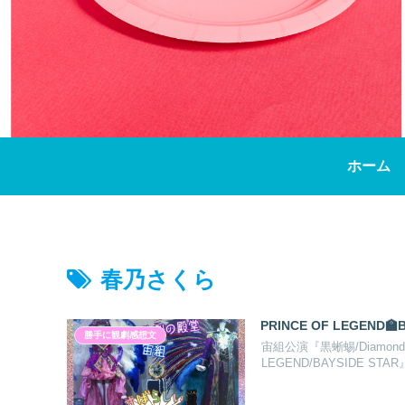
ホーム
春乃さくら
PRINCE OF LEGEND
勝手に観劇感想文
宙組公演『黒蜥蜴/Diamon
LEGEND/BAYSIDE