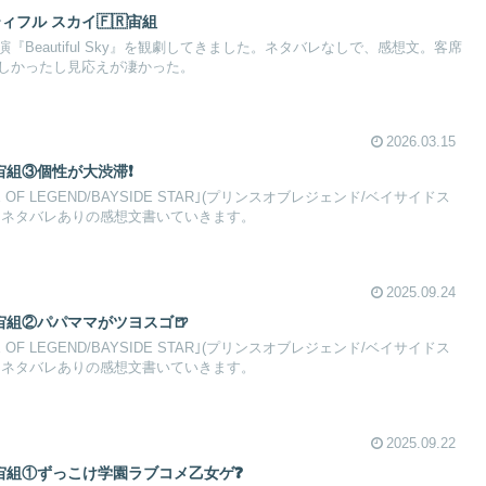
ューティフル スカイ🇫🇷宙組
Beautiful Sky』を観劇してきました。ネタバレなしで、感想文。客席
しかったし見応えが凄かった。
2026.03.15
D🪭宙組③個性が大渋滞❗
OF LEGEND/BAYSIDE STAR｣(プリンスオブレジェンド/ベイサイドス
。ネタバレありの感想文書いていきます。
2025.09.24
D🔥宙組②パパママがツヨスゴ🍺
OF LEGEND/BAYSIDE STAR｣(プリンスオブレジェンド/ベイサイドス
。ネタバレありの感想文書いていきます。
2025.09.22
ND👑宙組①ずっこけ学園ラブコメ乙女ゲ❓