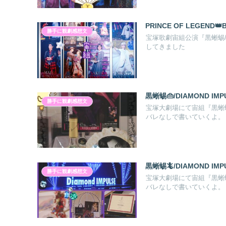
PRINCE OF LEGEND
勝手に観劇感想文
宝塚歌劇宙組公演『黒蜥蜴/D
してきました
黒蜥蜴👜/DIAMOND IM
勝手に観劇感想文
宝塚大劇場にて宙組『黒蜥蜴/
バレなしで書いていくよ。
黒蜥蜴🦎/DIAMOND IM
勝手に観劇感想文
宝塚大劇場にて宙組『黒蜥蜴/
バレなしで書いていくよ。