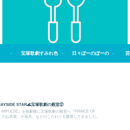
宝塚歌劇すみれ色
日々ぼーのぼーの
芸
🏫BAYSIDE STAR🌊宝塚歌劇の殿堂②
d IMPULSE』を観劇後に宝塚歌劇の殿堂へ『PRINCE OF
 STAR』のお衣装、小道具、などのこだわりを鑑賞してきました。