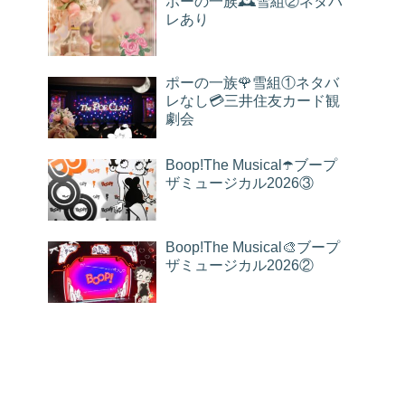
ポーの一族🕰雪組②ネタバ
レあり
ポーの一族🌹雪組①ネタバ
レなし💳三井住友カード観
劇会
Boop!The Musical☂️ブープ
ザミュージカル2026③
Boop!The Musical🎨ブープ
ザミュージカル2026②