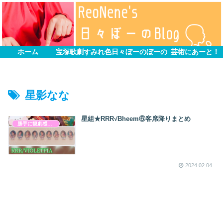
ホーム
宝塚歌劇すみれ色
日々ぼーのぼーの
芸術にあーと！
星影なな
星組★RRR√Bheem⑥客席降りまとめ
勝手に観劇感想文
2024.02.04