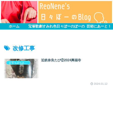
ホーム
宝塚歌劇すみれ色
日々ぼーのぼーの
芸術にあーと！
改修工事
近鉄奈良たび②2024興福寺
とりっぷっぷぷぷ
2024.01.12