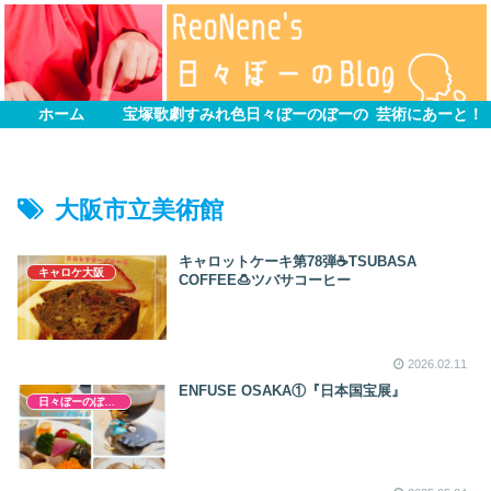
ホーム
宝塚歌劇すみれ色
日々ぼーのぼーの
芸術にあーと！
大阪市立美術館
キャロットケーキ第78弾☕TSUBASA
キャロケ大阪
COFFEE🍮ツバサコーヒー
2026.02.11
ENFUSE OSAKA①『日本国宝展』
日々ぼーのぼーの