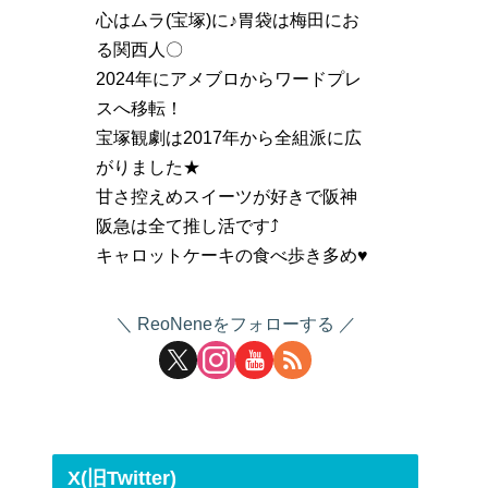
心はムラ(宝塚)に♪胃袋は梅田にお
る関西人〇
2024年にアメブロからワードプレ
スへ移転！
宝塚観劇は2017年から全組派に広
がりました★
甘さ控えめスイーツが好きで阪神
阪急は全て推し活です⤴
キャロットケーキの食べ歩き多め♥
ReoNeneをフォローする
X(旧Twitter)