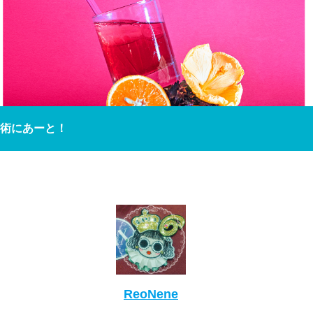
術にあーと！
ReoNene