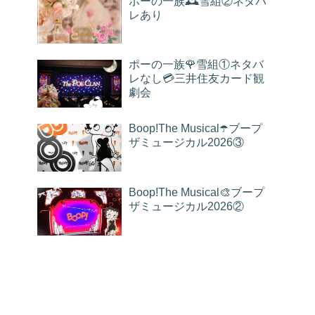
ポーの一族🕰雪組②ネタバ
レあり
ポーの一族🌹雪組①ネタバ
レなし💳三井住友カード観
劇会
Boop!The Musical☂️ブープ
ザミュージカル2026③
Boop!The Musical🎨ブープ
ザミュージカル2026②