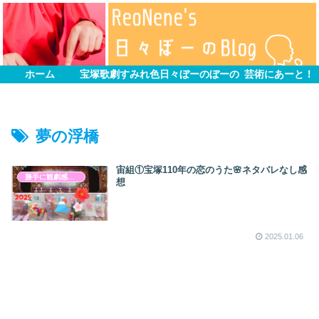
ホーム
宝塚歌劇すみれ色
日々ぼーのぼーの
芸術にあーと！
夢の浮橋
宙組①宝塚110年の恋のうた🌸ネタバレなし感
勝手に観劇感想文
想
2025.01.06