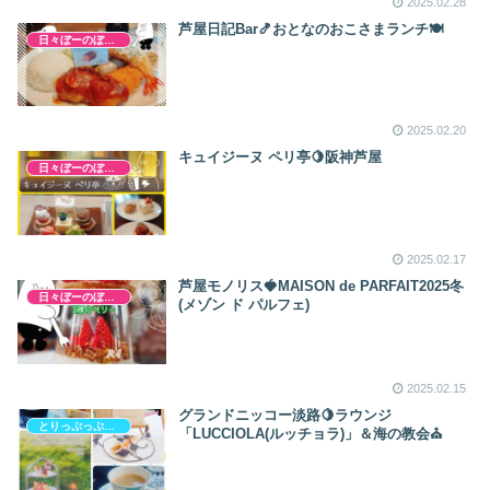
2025.02.28
芦屋日記Bar🍤おとなのおこさまランチ🍽
日々ぼーのぼーの
2025.02.20
キュイジーヌ ペリ亭🍋阪神芦屋
日々ぼーのぼーの
2025.02.17
芦屋モノリス🍓MAISON de PARFAIT2025冬
日々ぼーのぼーの
(メゾン ド パルフェ)
2025.02.15
グランドニッコー淡路🍋ラウンジ
とりっぷっぷぷぷ
「LUCCIOLA(ルッチョラ)」＆海の教会⛪