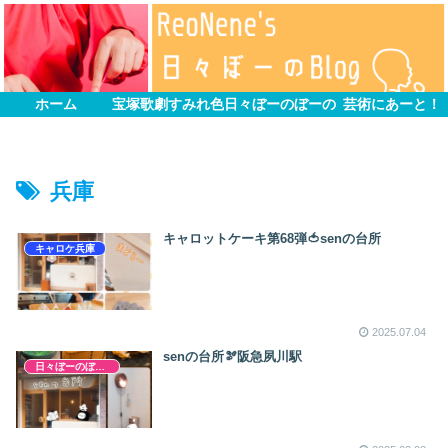
ホーム
宝塚歌劇すみれ色
日々ぼーのぼーの
芸術にあーと！
兵庫
キャロットケーキ第68弾🍅senの台所
キャロケ兵庫
2025.07.04
senの台所🫘阪急夙川駅
日々ぼーのぼーの