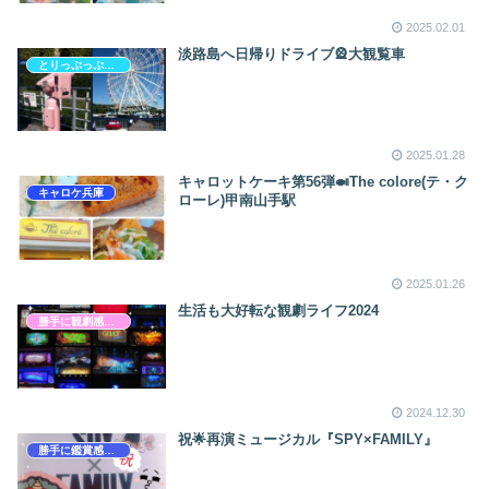
2025.02.01
淡路島へ日帰りドライブ🎡大観覧車
とりっぷっぷぷぷ
2025.01.28
キャロットケーキ第56弾🍛The colore(テ・ク
キャロケ兵庫
ローレ)甲南山手駅
2025.01.26
生活も大好転な観劇ライフ2024
勝手に観劇感想文
2024.12.30
祝🌟再演ミュージカル『SPY×FAMILY』
勝手に鑑賞感想文