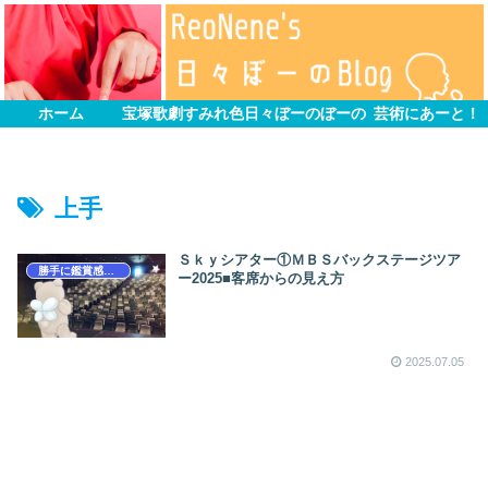
ホーム
宝塚歌劇すみれ色
日々ぼーのぼーの
芸術にあーと！
上手
Ｓｋｙシアター①ＭＢＳバックステージツア
勝手に鑑賞感想文
ー2025■客席からの見え方
2025.07.05