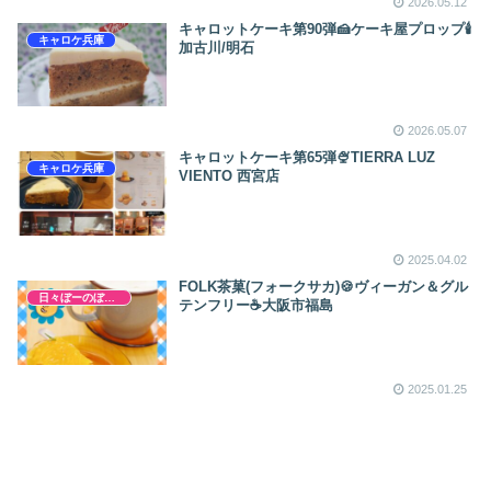
2026.05.12
キャロットケーキ第90弾🍰ケーキ屋プロップ🕯
キャロケ兵庫
加古川/明石
2026.05.07
キャロットケーキ第65弾🍨TIERRA LUZ
キャロケ兵庫
VIENTO 西宮店
2025.04.02
FOLK茶菓(フォークサカ)🍪ヴィーガン＆グル
日々ぼーのぼーの
テンフリー☕大阪市福島
2025.01.25