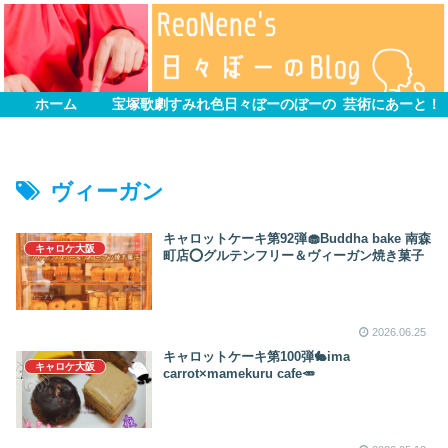
ホーム
宝塚歌劇すみれ色
日々ぼーのぼーの
芸術にあーと！
ヴィーガン
キャロットケーキ第92弾🧁Buddha bake 南森
キャロケ大阪
町店️⭕️グルテンフリー＆ヴィーガン焼き菓子
2026.06.25
キャロットケーキ第100弾🐇ima
キャロケ大阪
carrot×mamekuru cafe🥕