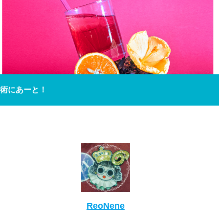
術にあーと！
ReoNene