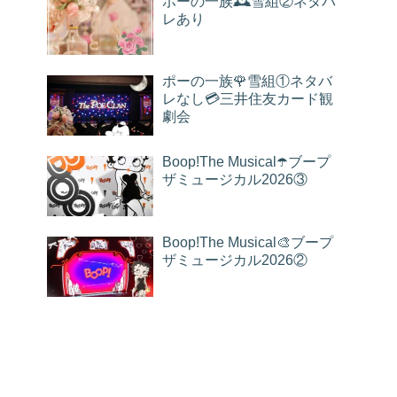
ポーの一族🕰雪組②ネタバ
レあり
ポーの一族🌹雪組①ネタバ
レなし💳三井住友カード観
劇会
Boop!The Musical☂️ブープ
ザミュージカル2026③
Boop!The Musical🎨ブープ
ザミュージカル2026②