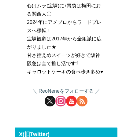
心はムラ(宝塚)に♪胃袋は梅田にお
る関西人〇
2024年にアメブロからワードプレ
スへ移転！
宝塚観劇は2017年から全組派に広
がりました★
甘さ控えめスイーツが好きで阪神
阪急は全て推し活です⤴
キャロットケーキの食べ歩き多め♥
ReoNeneをフォローする
X(旧Twitter)