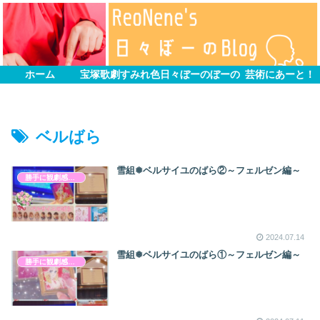
ホーム
宝塚歌劇すみれ色
日々ぼーのぼーの
芸術にあーと！
ベルばら
雪組❅ベルサイユのばら②～フェルゼン編～
勝手に観劇感想文
2024.07.14
雪組❅ベルサイユのばら①～フェルゼン編～
勝手に観劇感想文