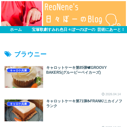
ホーム
宝塚歌劇すみれ色
日々ぼーのぼーの
芸術にあーと！
ブラウニー
‎キャロットケーキ第85弾🕊‎GROOVY
キャロケ兵庫
BAKERS(グルービーベイカーズ)
2026.04.14
キャロットケーキ第71弾☕FRANK/ニカイノフ
キャロケ兵庫
ランク