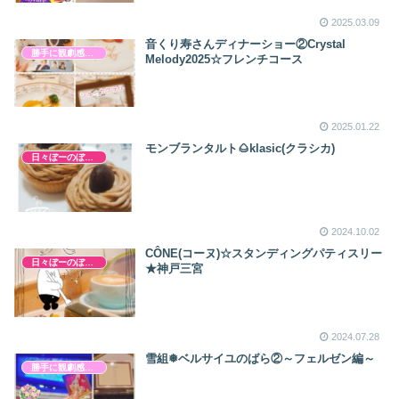
2025.03.09
音くり寿さんディナーショー②Crystal
勝手に観劇感想文
Melody2025☆フレンチコース
2025.01.22
モンブランタルト🌰klasic(クラシカ)
日々ぼーのぼーの
2024.10.02
CÔNE(コーヌ)☆スタンディングパティスリー
日々ぼーのぼーの
★神戸三宮
2024.07.28
雪組❅ベルサイユのばら②～フェルゼン編～
勝手に観劇感想文