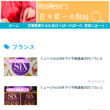
ホーム
宝塚歌劇すみれ色
日々ぼーのぼーの
芸術にあーと！
フランス
ミュージカルSIXマイ千秋楽㊗️3/15ソワレ２
勝手に観劇感想文
2025.03.22
ミュージカルSIXマイ千秋楽㊗️3/15ソワレ１
勝手に観劇感想文