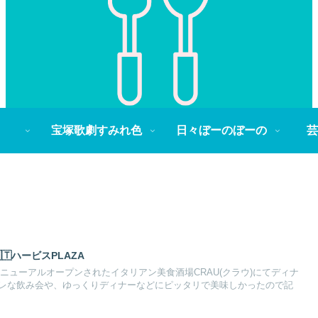
宝塚歌劇すみれ色
日々ぼーのぼーの
芸
🇹ハービスPLAZA
リニューアルオープンされたイタリアン美食酒場CRAU(クラウ)にてディナ
レな飲み会や、ゆっくりディナーなどにピッタリで美味しかったので記