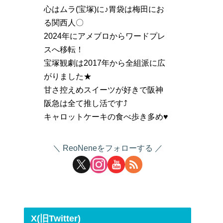
心はムラ(宝塚)に♪胃袋は梅田にお
る関西人〇
2024年にアメブロからワードプレ
スへ移転！
宝塚観劇は2017年から全組派に広
がりました★
甘さ控えめスイーツが好きで阪神
阪急は全て推し活です⤴
キャロットケーキの食べ歩き多め♥
ReoNeneをフォローする
X(旧Twitter)