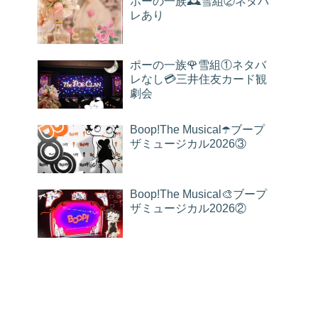
ポーの一族🕰雪組②ネタバ
レあり
ポーの一族🌹雪組①ネタバ
レなし💳三井住友カード観
劇会
Boop!The Musical☂️ブープ
ザミュージカル2026③
Boop!The Musical🎨ブープ
ザミュージカル2026②