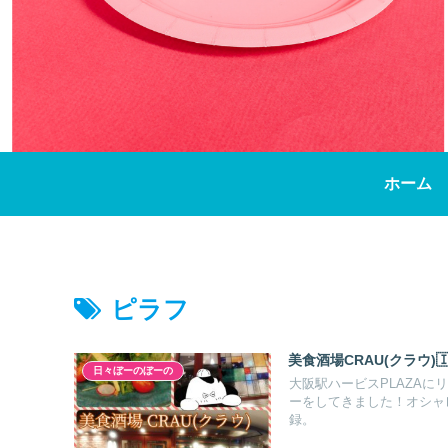
ホーム
ピラフ
美食酒場CRAU(クラウ)
日々ぼーのぼーの
大阪駅ハービスPLAZAに
ーをしてきました！オシャ
録。