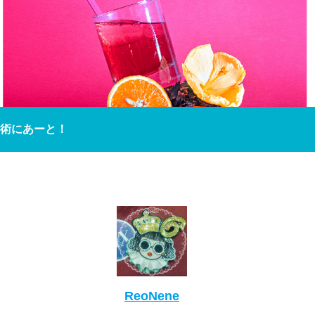
術にあーと！
ReoNene