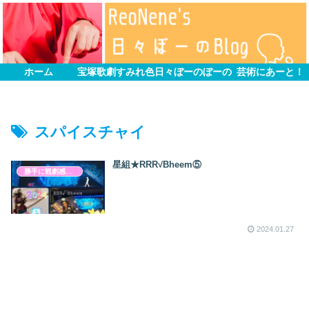
ホーム
宝塚歌劇すみれ色
日々ぼーのぼーの
芸術にあーと！
スパイスチャイ
星組★RRR√Bheem⑤
勝手に観劇感想文
2024.01.27